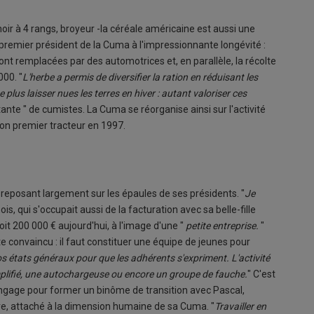
oir à 4 rangs, broyeur -la céréale américaine est aussi une
premier président de la Cuma à l'impressionnante longévité :
ont remplacées par des automotrices et, en parallèle, la récolte
00. "
L'herbe a permis de
diversifier la ration en réduisant les
e plus laisser nues les terres en hiver : autant valoriser ces
tante " de cumistes. La Cuma se réorganise ainsi sur l'activité
son premier tracteur en 1997.
 reposant largement sur les épaules de ses présidents. "
Je
, qui s'occupait aussi de la facturation avec sa belle-fille
soit 200 000 € aujourd'hui, à l'image d'une "
petite entreprise.
"
e convaincu : il faut constituer une équipe de jeunes pour
 états généraux pour que les adhérents s'expriment. L'activité
implifié, une autochargeuse ou encore un groupe de fauche.
" C'est
'engage pour former un binôme de transition avec Pascal,
cre, attaché à la dimension humaine de sa Cuma. "
Travailler en