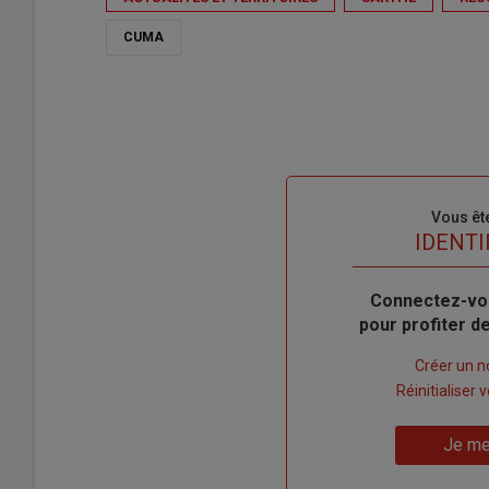
CUMA
Sous-
Vous êt
titre
TITRE
IDENTI
Body
Connectez-vo
pour profiter 
Lien
Créer un 
"Créer
Lien
Réinitialiser
un
"Réinitialiser
Lien
nouveau
votre
Je me
"Je
compte"
mot
me