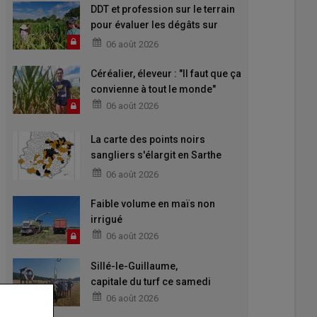
DDT et profession sur le terrain
pour évaluer les dégâts sur
maïs
06 août 2026
Céréalier, éleveur : "Il faut que ça
convienne à tout le monde"
06 août 2026
La carte des points noirs
sangliers s'élargit en Sarthe
pour 2026-2027
06 août 2026
Faible volume en maïs non
irrigué
06 août 2026
Sillé-le-Guillaume,
capitale du turf ce samedi
06 août 2026