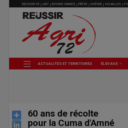
MENU
Aller
REUSSIR.FR
LAIT
BOVINS VIANDE
PÂTRE
CHÈVRE
VOLAILLES
PO
FILIÈRE
au
contenu
principal
NAVIGATION
ACTUALITÉS ET TERRITOIRES
ÉLEVAGE
PRINCIPALE
60 ans de récolte
Share
pour la Cuma d'Amné
LinkedIn