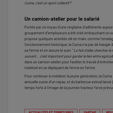
Cuma, c'est un sport collectif !
"
Un camion-atelier pour le salarié
Portée par un noyau d'une vingtaine d'adhérents aujourd
groupement d'employeurs a été créé embauchant un salar
propose quelques activités clé en main, comme l'ensilage
fonctionnement historique, la Cuma n'a pas de hangar d
sa ferme et en assure le suivi. "
Le fait d'aller chercher l
suivant... c'est important pour garder le lien entre agricul
dans un camion-atelier pour faciliter le travail d'entretie
matériel en se déplaçant de ferme en ferme.
Pour continuer à mobiliser la jeune génération, la Cuma 
annuelle suivie d'un repas, et du barbecue estival lancé 
temps forts à l'image de la journée tracteur force prévue
ACTUALITÉS ET TERRITOIRES
SARTHE
REU