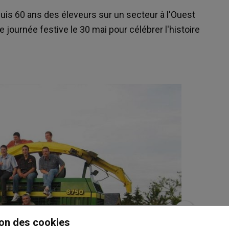
 60 ans des éleveurs sur un secteur à l'Ouest
journée festive le 30 mai pour célébrer l'histoire
on des cookies