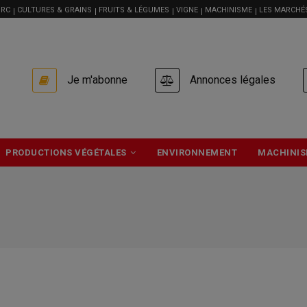
RC
CULTURES & GRAINS
FRUITS & LÉGUMES
VIGNE
MACHINISME
LES MARCHÉ
USER
Je m'abonne
Annonces légales
ACCOUNT
MENU
PRODUCTIONS VÉGÉTALES
ENVIRONNEMENT
MACHINIS