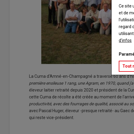
Ce site 
et de m
l’utilis
regard d
utilisan
d'infos
Paramé
Tout 
La Cuma d'Amné-en-Champagné a traversé 60 ans d'histo
première ensileuse 1 rang, une Agram, en 1970, quand j'a
éleveur laitier retraité depuis 2020 et président de la 
cette Cuma de récolte a été créée au moment de l'arrivé
productivité, avec des fourrages de qualité, associé au so
avec Pascal Huger, éleveur -presque retraité- au Gaec de
qui reste vice-président.