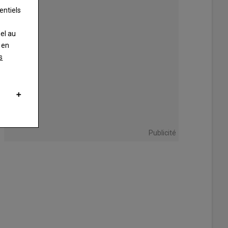
entiels
nel au
 en
s
Publicité