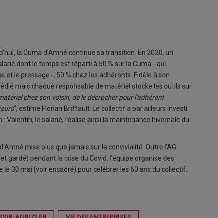
'hui, la Cuma d'Amné continue sa transition. En 2020, un
ié dont le temps est réparti à 50 % sur la Cuma - qui
 et le pressage -, 50 % chez les adhérents. Fidèle à son
édié mais chaque responsable de matériel stocke les outils sur
e matériel chez son voisin, de le décrocher pour l'adhérent
teurs
", estime Florian Briffault. Le collectif a par ailleurs investi
n : Valentin, le salarié, réalise ainsi la maintenance hivernale du
d'Amné mise plus que jamais sur la convivialité. Outre l'AG
(et gardé) pendant la crise du Covid, l'équipe organise des
 le 30 mai (voir encadré) pour célébrer les 60 ans du collectif.
SSIR-AGRI72.FR
VIE DES ENTREPRISES