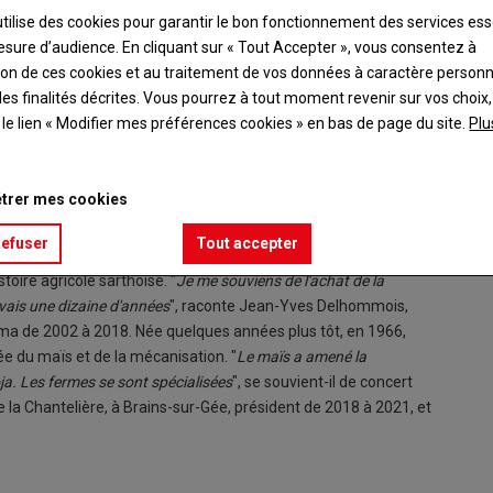
utilise des cookies pour garantir le bon fonctionnement des services ess
esure d’audience. En cliquant sur « Tout Accepter », vous consentez à
ation de ces cookies et au traitement de vos données à caractère person
es finalités décrites. Vous pourrez à tout moment revenir sur vos choix,
t le lien « Modifier mes préférences cookies » en bas de page du site.
Plu
trer mes cookies
refuser
Tout accepter
ire agricole sarthoise. "
Je me souviens de l'achat de la
vais une dizaine d'années
", raconte Jean-Yves Delhommois,
Cuma de 2002 à 2018. Née quelques années plus tôt, en 1966,
e du maïs et de la mécanisation. "
Le maïs a amené la
ja. Les fermes se sont spécialisées
", se souvient-il de concert
 la Chantelière, à Brains-sur-Gée, président de 2018 à 2021, et