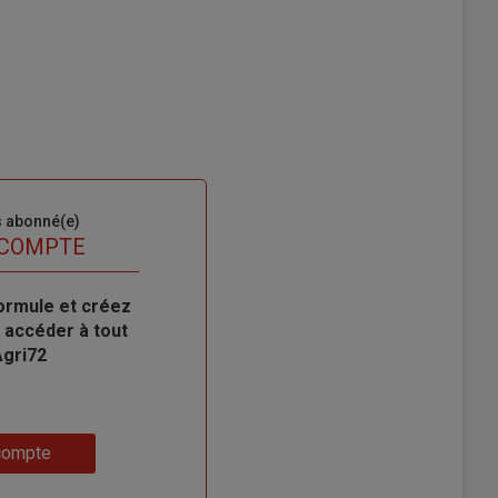
s abonné(e)
 COMPTE
ormule et créez
 accéder à tout
Agri72
compte