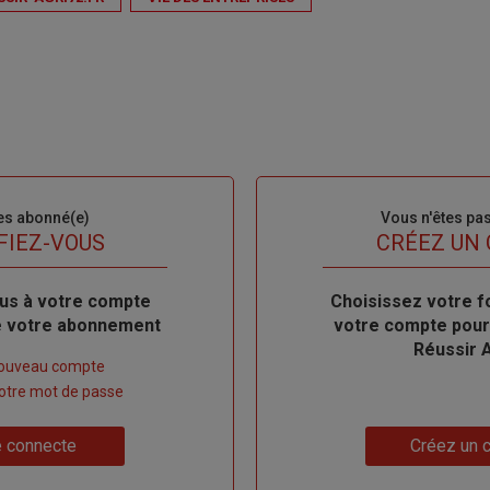
es abonné(e)
Sous-
Vous n'êtes pa
titre
FIEZ-VOUS
TITRE
CRÉEZ UN
us à votre compte
Body
Choisissez votre f
de votre abonnement
votre compte pour
Réussir 
nouveau compte
 votre mot de passe
Lien
 connecte
Créez un 