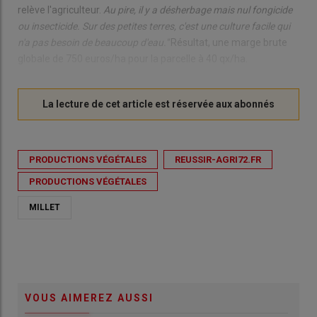
relève l'agriculteur.
Au pire, il y a désherbage mais nul fongicide
ou insecticide. Sur des petites terres, c'est une culture facile qui
n'a pas besoin de beaucoup d'eau."
Résultat, une marge brute
globale de 750 euros/ha pour la parcelle à 40 qx/ha.
PRODUCTIONS VÉGÉTALES
REUSSIR-AGRI72.FR
PRODUCTIONS VÉGÉTALES
MILLET
VOUS AIMEREZ AUSSI