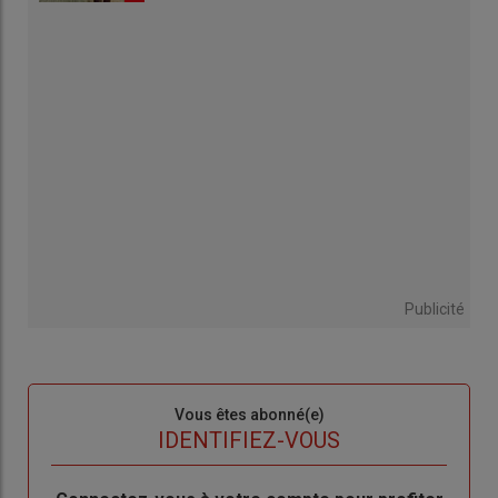
Publicité
Sous-
Vous êtes abonné(e)
titre
TITRE
IDENTIFIEZ-VOUS