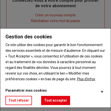
Body
Connectez-vous à votre compte pour profiter
de votre abonnement
Lien
Créer un nouveau compte
"Créer
Lien
Réinitialiser votre mot de passe
un
"Réinitialiser
Lien
nouveau
votre
Je me connecte
Gestion des cookies
"Je
compte"
mot
me
de
Ce site utilise des cookies pour garantir le bon fonctionnement
connecte"
passe"
des services essentiels et de mesure d’audience. En cliquant sur
« Tout Accepter », vous consentez à l’utilisation de ces cookies
Sous-
Vous n'êtes pas abonné(e)
et au traitement de vos données à caractère personnel au
titre
TITRE
CRÉEZ UN COMPTE
regard des finalités décrites. Vous pourrez à tout moment
revenir sur vos choix, en utilisant le lien « Modifier mes
Body
Choisissez votre formule et créez votre
préférences cookies » en bas de page du site.
Plus d'infos
compte pour accéder à tout Réussir Agri72
Paramétrer mes cookies
Lien
Créez un compte
Tout refuser
Tout accepter