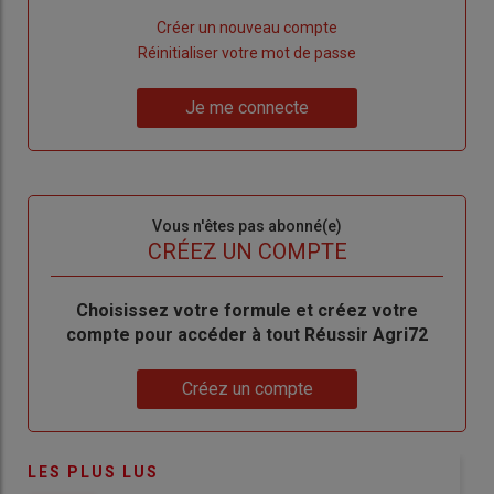
Lien
Créer un nouveau compte
"Créer
Lien
Réinitialiser votre mot de passe
un
"Réinitialiser
Lien
nouveau
votre
Je me connecte
"Je
compte"
mot
me
de
connecte"
passe"
Sous-
Vous n'êtes pas abonné(e)
titre
TITRE
CRÉEZ UN COMPTE
Body
Choisissez votre formule et créez votre
compte pour accéder à tout Réussir Agri72
Lien
Créez un compte
LES PLUS LUS