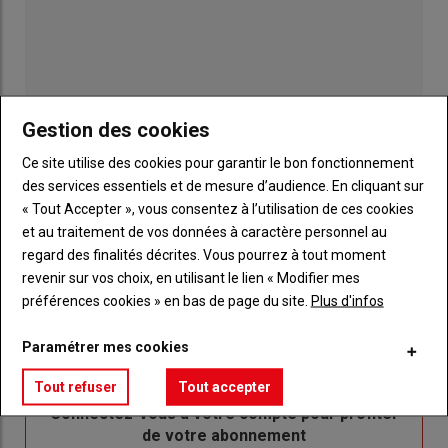
Gestion des cookies
Ce site utilise des cookies pour garantir le bon fonctionnement
des services essentiels et de mesure d’audience. En cliquant sur
« Tout Accepter », vous consentez à l’utilisation de ces cookies
et au traitement de vos données à caractère personnel au
Publicité
regard des finalités décrites. Vous pourrez à tout moment
revenir sur vos choix, en utilisant le lien « Modifier mes
préférences cookies » en bas de page du site.
Plus d'infos
Sous-
Vous êtes abonné(e)
Paramétrer mes cookies
titre
TITRE
IDENTIFIEZ-VOUS
Tout refuser
Tout accepter
Body
Connectez-vous à votre compte pour profiter
de votre abonnement