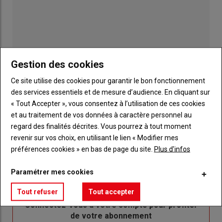
Gestion des cookies
Ce site utilise des cookies pour garantir le bon fonctionnement
des services essentiels et de mesure d’audience. En cliquant sur
« Tout Accepter », vous consentez à l’utilisation de ces cookies
et au traitement de vos données à caractère personnel au
Publicité
regard des finalités décrites. Vous pourrez à tout moment
revenir sur vos choix, en utilisant le lien « Modifier mes
préférences cookies » en bas de page du site.
Plus d'infos
Sous-
Vous êtes abonné(e)
Paramétrer mes cookies
titre
TITRE
IDENTIFIEZ-VOUS
Tout refuser
Tout accepter
Body
Connectez-vous à votre compte pour profiter
de votre abonnement