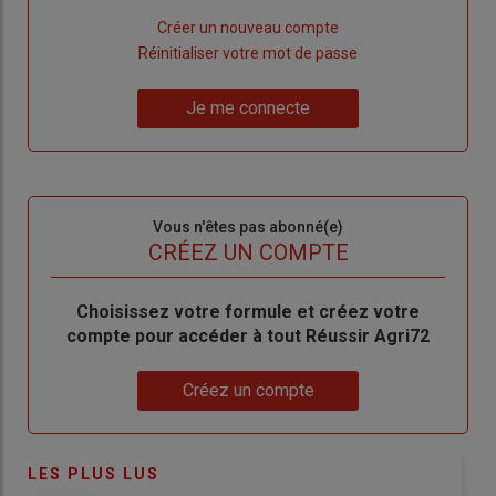
Lien
Créer un nouveau compte
"Créer
Lien
Réinitialiser votre mot de passe
un
"Réinitialiser
Lien
nouveau
votre
Je me connecte
"Je
compte"
mot
me
de
connecte"
passe"
Sous-
Vous n'êtes pas abonné(e)
titre
TITRE
CRÉEZ UN COMPTE
Body
Choisissez votre formule et créez votre
compte pour accéder à tout Réussir Agri72
Lien
Créez un compte
LES PLUS LUS