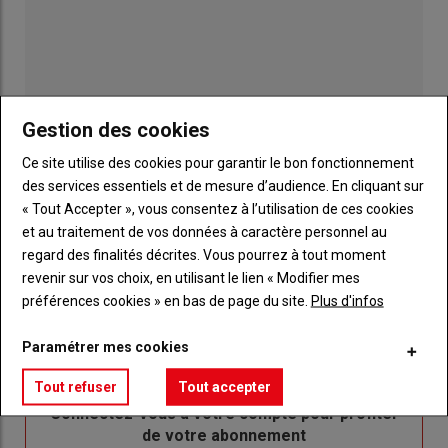
Gestion des cookies
Ce site utilise des cookies pour garantir le bon fonctionnement
des services essentiels et de mesure d’audience. En cliquant sur
« Tout Accepter », vous consentez à l’utilisation de ces cookies
et au traitement de vos données à caractère personnel au
Publicité
regard des finalités décrites. Vous pourrez à tout moment
revenir sur vos choix, en utilisant le lien « Modifier mes
préférences cookies » en bas de page du site.
Plus d'infos
Sous-
Vous êtes abonné(e)
Paramétrer mes cookies
titre
TITRE
IDENTIFIEZ-VOUS
Tout refuser
Tout accepter
Body
Connectez-vous à votre compte pour profiter
de votre abonnement