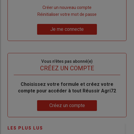
Lien
Créer un nouveau compte
"Créer
Lien
Réinitialiser votre mot de passe
un
"Réinitialiser
Lien
nouveau
votre
Je me connecte
"Je
compte"
mot
me
de
connecte"
passe"
Sous-
Vous n'êtes pas abonné(e)
titre
TITRE
CRÉEZ UN COMPTE
Body
Choisissez votre formule et créez votre
compte pour accéder à tout Réussir Agri72
Lien
Créez un compte
LES PLUS LUS