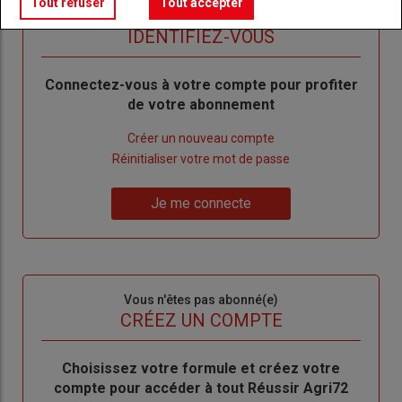
Tout refuser
Tout accepter
Sous-
Vous êtes abonné(e)
titre
TITRE
IDENTIFIEZ-VOUS
Body
Connectez-vous à votre compte pour profiter
de votre abonnement
Lien
Créer un nouveau compte
"Créer
Lien
Réinitialiser votre mot de passe
un
"Réinitialiser
Lien
nouveau
votre
Je me connecte
"Je
compte"
mot
me
de
connecte"
passe"
Sous-
Vous n'êtes pas abonné(e)
titre
TITRE
CRÉEZ UN COMPTE
Body
Choisissez votre formule et créez votre
compte pour accéder à tout Réussir Agri72