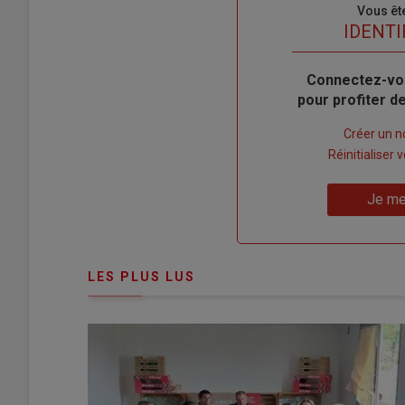
Sous-
Vous êt
titre
TITRE
IDENTI
Body
Connectez-vo
pour profiter 
Lien
Créer un 
"Créer
Lien
Réinitialiser
un
"Réinitialiser
Lien
nouveau
votre
Je me
"Je
compte"
mot
me
de
connecte"
passe"
LES PLUS LUS