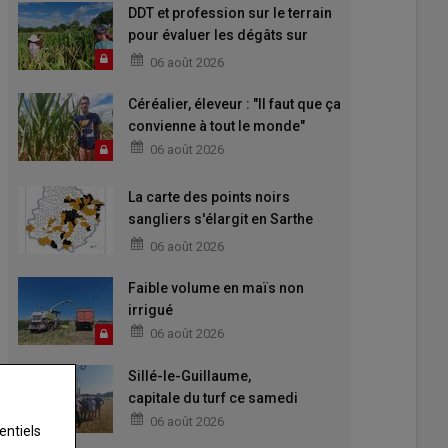
DDT et profession sur le terrain
pour évaluer les dégâts sur
maïs
06 août 2026
Céréalier, éleveur : "Il faut que ça
convienne à tout le monde"
06 août 2026
La carte des points noirs
sangliers s'élargit en Sarthe
pour 2026-2027
06 août 2026
Faible volume en maïs non
irrigué
06 août 2026
Sillé-le-Guillaume,
capitale du turf ce samedi
06 août 2026
entiels