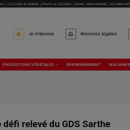
RC
CULTURES & GRAINS
FRUITS & LÉGUMES
VIGNE
MACHINISME
LES MARCHÉ
USER
Je m'abonne
Annonces légales
ACCOUNT
MENU
PRODUCTIONS VÉGÉTALES
ENVIRONNEMENT
MACHINIS
e défi relevé du GDS Sarthe