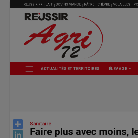
MENU
Aller
REUSSIR.FR
LAIT
BOVINS VIANDE
PÂTRE
CHÈVRE
VOLAILLES
PO
FILIÈRE
au
contenu
principal
NAVIGATION
ACTUALITÉS ET TERRITOIRES
ÉLEVAGE
PRINCIPALE
Share
Sanitaire
Faire plus avec moins, l
LinkedIn