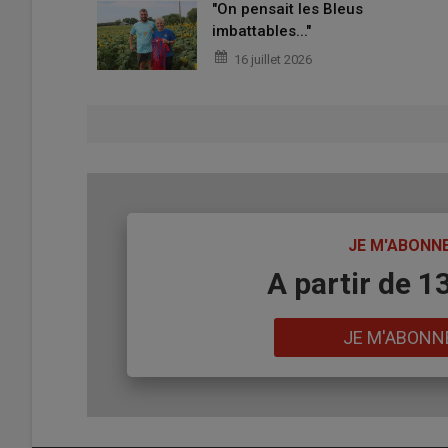
"On pensait les Bleus
imbattables..."
16 juillet 2026
TITRE
JE M'ABONN
Body
A partir de 1
Lien
JE M'ABONN