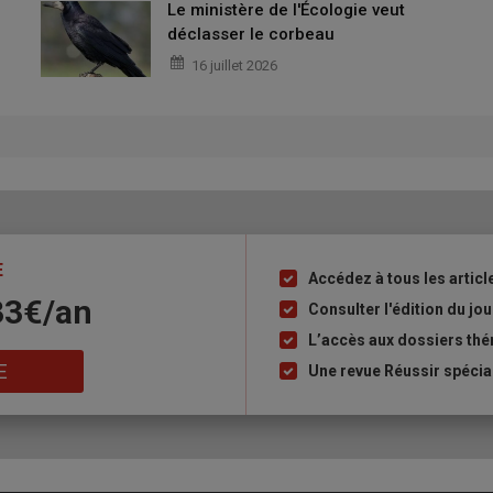
Le ministère de l'Écologie veut
déclasser le corbeau
16 juillet 2026
E
Accédez à tous les articl
Liste
33€/an
à
Consulter l'édition du j
puce
L’accès aux dossiers th
E
Une revue Réussir spécia