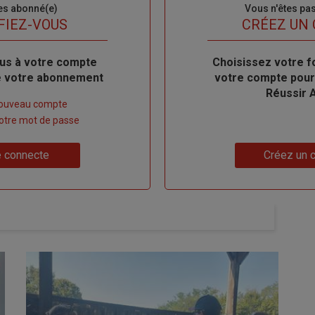
es abonné(e)
Sous-
Vous n'êtes pa
titre
FIEZ-VOUS
TITRE
CRÉEZ UN
us à votre compte
Body
Choisissez votre f
de votre abonnement
votre compte pour
Réussir 
nouveau compte
 votre mot de passe
Lien
 connecte
Créez un 