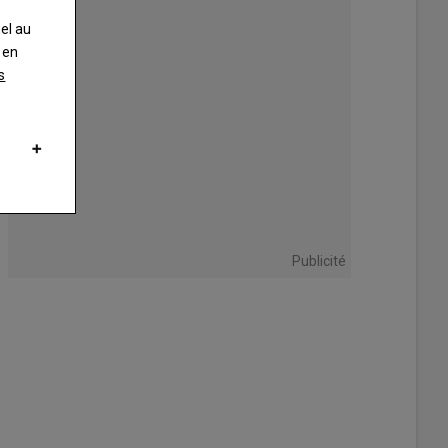
nel au
 en
s
Publicité