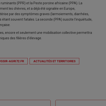
s ruminants (PPR) et
la Peste porcine africaine (PPA). La
ement les chèvres, et a déjà été signalée en Europe,
ctérise par des symptômes graves (larmoiements, diarrhées,
étant souvent fatales. La seconde (PPA) suscite l'inquiétude,
ançaise.
tes, encore et seulement une mobilisation collective permettra
iques des filières d'élevage.
USSIR-AGRI72.FR
ACTUALITÉS ET TERRITOIRES