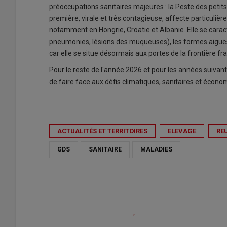
préoccupations sanitaires majeures : la Peste des petit
première, virale et très contagieuse, affecte particulièr
notamment en Hongrie, Croatie et Albanie. Elle se cara
pneumonies, lésions des muqueuses), les formes aiguës 
car elle se situe désormais aux portes de la frontière fr
Pour le reste de l'année 2026 et pour les années suivan
de faire face aux défis climatiques, sanitaires et économ
ACTUALITÉS ET TERRITOIRES
ELEVAGE
RE
GDS
SANITAIRE
MALADIES