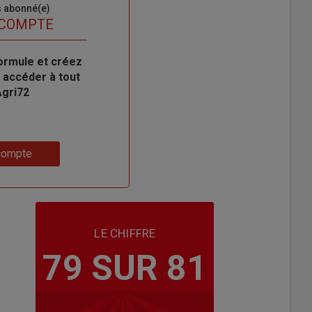
s abonné(e)
 COMPTE
ormule et créez
 accéder à tout
Agri72
compte
LE CHIFFRE
79 SUR 81