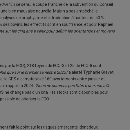
dial."
En ce sens, la coupe franche de la subvention du Conseil
 une bien mauvaise nouvelle. Mais n'a pas empêché le
nalyses de prophylaxie et introduction à hauteur de 50 %.
 des bovins, les effectifs sont en souffrance, et pour Raphaël
oute sur les cinq ans à venir pour définir les orientations et moyens
s par la FCO), 218 foyers de FCO-3 et 25 de FCO-8 sont
 plus que sur le premier semestre 2025,"
a alerté Typhanie Grevet,
lle, le GDS a comptabilisé 160 avortements entre janvier et
par rapport à 2024.
"Nous ne sommes pas l'abri d'une nouvelle
S ne change pas d'un iota : les stocks sont disponibles pour
possible de prioriser la FCO.
nt fait le point sur les risques émergents, dont deux