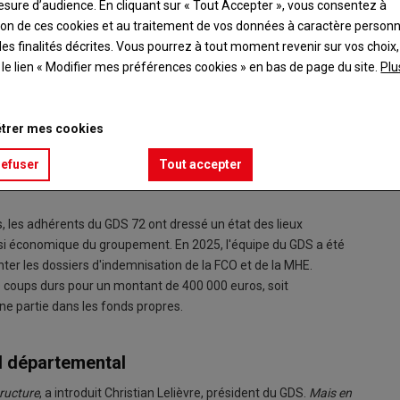
esure d’audience. En cliquant sur « Tout Accepter », vous consentez à
ation de ces cookies et au traitement de vos données à caractère person
es finalités décrites. Vous pourrez à tout moment revenir sur vos choix,
t le lien « Modifier mes préférences cookies » en bas de page du site.
Plu
trer mes cookies
refuser
Tout accepter
, les adhérents du GDS 72 ont dressé un état des lieux
ussi économique du groupement. En 2025, l'équipe du GDS a été
er les dossiers d'indemnisation de la FCO et de la MHE.
se coups durs pour un montant de 400 000 euros, soit
e partie dans les fonds propres.
l départemental
tructure
, a introduit Christian Lelièvre, président du GDS.
Mais en