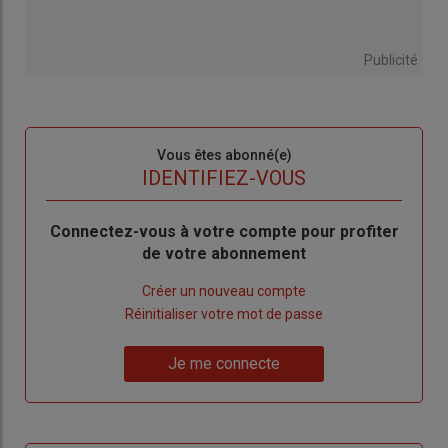
Publicité
Sous-
Vous êtes abonné(e)
titre
TITRE
IDENTIFIEZ-VOUS
Body
Connectez-vous à votre compte pour profiter
de votre abonnement
Lien
Créer un nouveau compte
"Créer
Lien
Réinitialiser votre mot de passe
un
"Réinitialiser
Lien
nouveau
votre
Je me connecte
"Je
compte"
mot
me
de
connecte"
passe"