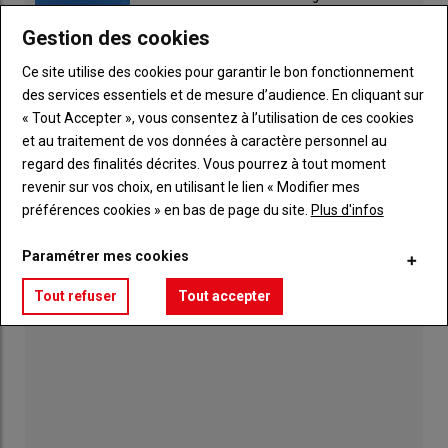
06 août 2026
Gestion des cookies
Ce site utilise des cookies pour garantir le bon fonctionnement
Sillé-le-Guillaume,
des services essentiels et de mesure d’audience. En cliquant sur
capitale du turf ce samedi
« Tout Accepter », vous consentez à l’utilisation de ces cookies
06 août 2026
et au traitement de vos données à caractère personnel au
regard des finalités décrites. Vous pourrez à tout moment
"J'aime les activités
revenir sur vos choix, en utilisant le lien « Modifier mes
casse-cou"
préférences cookies » en bas de page du site.
Plus d'infos
30 juillet 2026
Paramétrer mes cookies
Tout refuser
Tout accepter