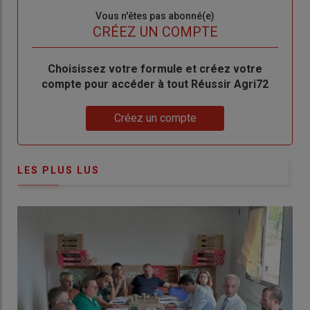
Sous-
Vous n'êtes pas abonné(e)
titre
TITRE
CRÉEZ UN COMPTE
Body
Choisissez votre formule et créez votre
compte pour accéder à tout Réussir Agri72
Lien
Créez un compte
LES PLUS LUS