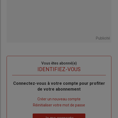
Publicité
Sous-
Vous êtes abonné(e)
titre
TITRE
IDENTIFIEZ-VOUS
Body
Connectez-vous à votre compte pour profiter
de votre abonnement
Lien
Créer un nouveau compte
"Créer
Lien
Réinitialiser votre mot de passe
un
"Réinitialiser
Lien
nouveau
votre