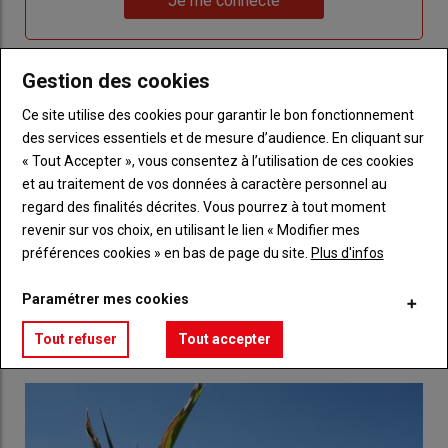
Je me connecte
"Je
compte"
mot
me
de
connecte"
passe"
Gestion des cookies
Sous-
Vous n'êtes pas abonné(e)
Ce site utilise des cookies pour garantir le bon fonctionnement
titre
TITRE
CRÉEZ UN COMPTE
des services essentiels et de mesure d’audience. En cliquant sur
« Tout Accepter », vous consentez à l’utilisation de ces cookies
Body
Choisissez votre formule et créez votre
et au traitement de vos données à caractère personnel au
compte pour accéder à tout Réussir Agri72
regard des finalités décrites. Vous pourrez à tout moment
revenir sur vos choix, en utilisant le lien « Modifier mes
Lien
préférences cookies » en bas de page du site.
Plus d'infos
Créez un compte
Paramétrer mes cookies
LES PLUS LUS
Tout refuser
Tout accepter