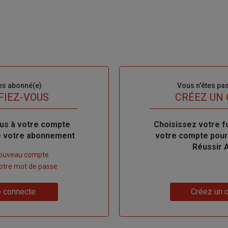
es abonné(e)
Sous-
Vous n'êtes pa
titre
FIEZ-VOUS
TITRE
CRÉEZ UN
us à votre compte
Body
Choisissez votre f
de votre abonnement
votre compte pour
Réussir 
nouveau compte
 votre mot de passe
Lien
 connecte
Créez un 