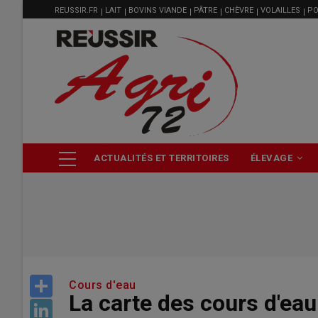
MENU
Aller
REUSSIR.FR
LAIT
BOVINS VIANDE
PÂTRE
CHÈVRE
VOLAILLES
PO
FILIÈRE
au
contenu
principal
NAVIGATION
ACTUALITÉS ET TERRITOIRES
ÉLEVAGE
PRINCIPALE
Share
Cours d'eau
La carte des cours d'eau
LinkedIn