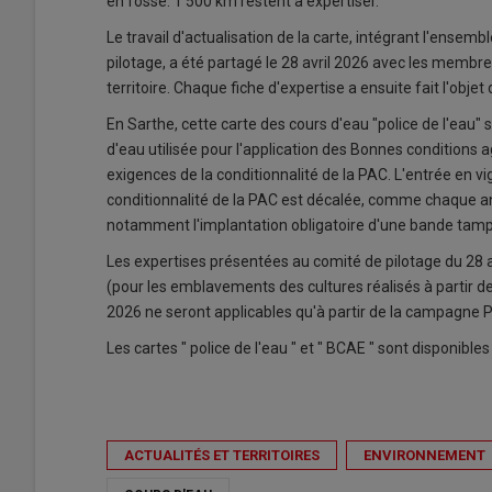
en fossé. 1 500 km restent à expertiser.
Le travail d'actualisation de la carte, intégrant l'ensem
pilotage, a été partagé le 28 avril 2026 avec les membr
territoire. Chaque fiche d'expertise a ensuite fait l'objet
En Sarthe, cette carte des cours d'eau "police de l'eau" 
d'eau utilisée pour l'application des Bonnes conditions
exigences de la conditionnalité de la PAC. L'entrée en vi
conditionnalité de la PAC est décalée, comme chaque a
notamment l'implantation obligatoire d'une bande tam
Les expertises présentées au comité de pilotage du 28
(pour les emblavements des cultures réalisés à partir de
2026 ne seront applicables qu'à partir de la campagne 
Les cartes " police de l'eau " et " BCAE " sont disponibles 
ACTUALITÉS ET TERRITOIRES
ENVIRONNEMENT