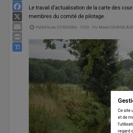
Facebook
Le travail d'actualisation de la carte des cou
membres du comité de pilotage.
X
Email
Publié le
jeu 07/05/2026 - 15:20
- Par
Maud COURCELAUD
Print
Gesti
Ce site 
et de m
l’utilis
regard d