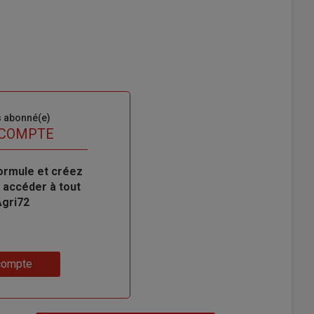
s abonné(e)
 COMPTE
ormule et créez
 accéder à tout
Agri72
compte