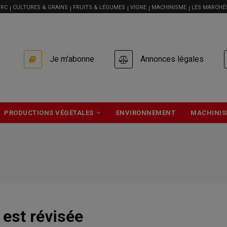
RC
CULTURES & GRAINS
FRUITS & LÉGUMES
VIGNE
MACHINISME
LES MARCHÉ
USER
Je m'abonne
Annonces légales
ACCOUNT
MENU
PRODUCTIONS VÉGÉTALES
ENVIRONNEMENT
MACHINIS
 est révisée