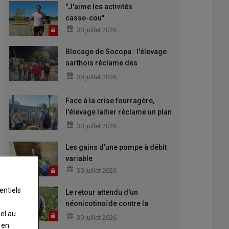
"J'aime les activités
casse-cou"
30 juillet 2026
Blocage de Socopa : l'élevage
sarthois réclame des
perspectives
30 juillet 2026
Face à la crise fourragère,
l'élevage laitier réclame un plan
d'urgence
30 juillet 2026
Les gains d'une pompe à débit
variable
30 juillet 2026
entiels
Le retour attendu d'un
néonicotinoïde contre la
nel au
jaunisse
30 juillet 2026
 en