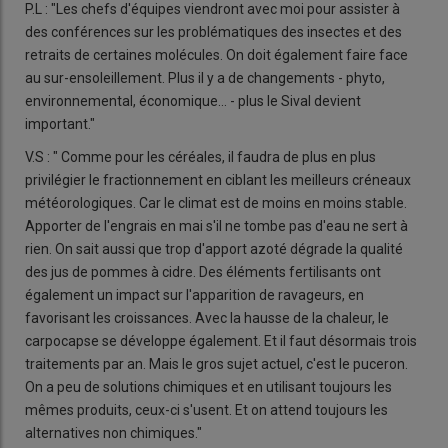
P.L : "Les chefs d'équipes viendront avec moi pour assister à
des conférences sur les problématiques des insectes et des
retraits de certaines molécules. On doit également faire face
au sur-ensoleillement. Plus il y a de changements - phyto,
environnemental, économique... - plus le Sival devient
important."
V.S : " Comme pour les céréales, il faudra de plus en plus
privilégier le fractionnement en ciblant les meilleurs créneaux
météorologiques. Car le climat est de moins en moins stable.
Apporter de l'engrais en mai s'il ne tombe pas d'eau ne sert à
rien. On sait aussi que trop d'apport azoté dégrade la qualité
des jus de pommes à cidre. Des éléments fertilisants ont
également un impact sur l'apparition de ravageurs, en
favorisant les croissances. Avec la hausse de la chaleur, le
carpocapse se développe également. Et il faut désormais trois
traitements par an. Mais le gros sujet actuel, c'est le puceron.
On a peu de solutions chimiques et en utilisant toujours les
mêmes produits, ceux-ci s'usent. Et on attend toujours les
alternatives non chimiques."