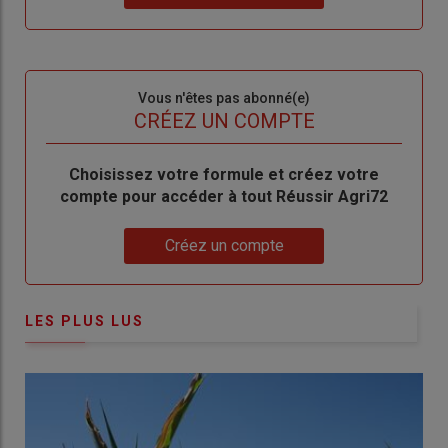
"Je
compte"
mot
me
de
connecte"
passe"
Sous-
Vous n'êtes pas abonné(e)
titre
TITRE
CRÉEZ UN COMPTE
Body
Choisissez votre formule et créez votre
compte pour accéder à tout Réussir Agri72
Lien
Créez un compte
LES PLUS LUS