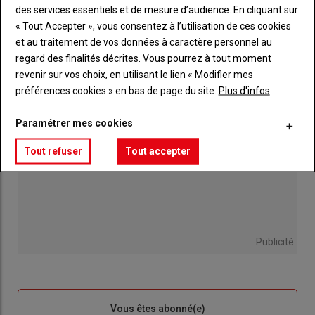
Le retour attendu d'un néonicotinoïde contre la
des services essentiels et de mesure d’audience. En cliquant sur
jaunisse
« Tout Accepter », vous consentez à l’utilisation de ces cookies
30 juillet 2026
et au traitement de vos données à caractère personnel au
regard des finalités décrites. Vous pourrez à tout moment
revenir sur vos choix, en utilisant le lien « Modifier mes
préférences cookies » en bas de page du site.
Plus d'infos
Paramétrer mes cookies
Tout refuser
Tout accepter
Publicité
Sous-
Vous êtes abonné(e)