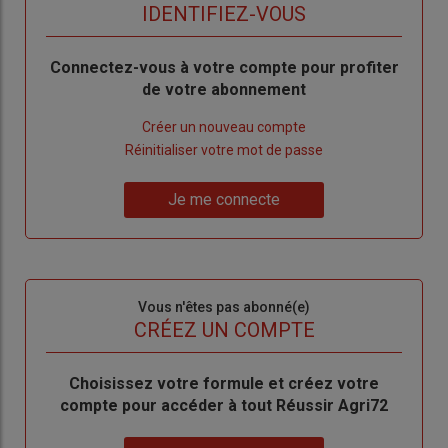
titre
TITRE
IDENTIFIEZ-VOUS
Body
Connectez-vous à votre compte pour profiter
de votre abonnement
Lien
Créer un nouveau compte
"Créer
Lien
Réinitialiser votre mot de passe
un
"Réinitialiser
Lien
nouveau
votre
Je me connecte
"Je
compte"
mot
me
de
connecte"
passe"
Sous-
Vous n'êtes pas abonné(e)
titre
TITRE
CRÉEZ UN COMPTE
Body
Choisissez votre formule et créez votre
compte pour accéder à tout Réussir Agri72