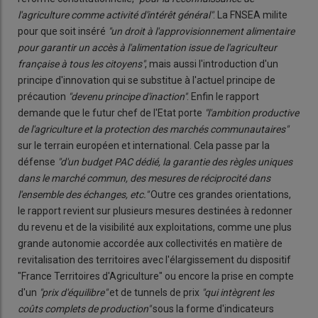
l'agriculture comme activité d'intérêt général"
. La FNSEA milite
pour que soit inséré
"un droit à l'approvisionnement alimentaire
pour garantir un accès à l'alimentation issue de l'agriculteur
française à tous les citoyens"
, mais aussi l'introduction d'un
principe d'innovation qui se substitue à l'actuel principe de
précaution
"devenu principe d'inaction"
. Enfin le rapport
demande que le futur chef de l'Etat porte
"l'ambition productive
de l'agriculture et la protection des marchés communautaires"
sur le terrain européen et international. Cela passe par la
défense
"d'un budget PAC dédié, la garantie des règles uniques
dans le marché commun, des mesures de réciprocité dans
l'ensemble des échanges, etc."
Outre ces grandes orientations,
le rapport revient sur plusieurs mesures destinées à redonner
du revenu et de la visibilité aux exploitations, comme une plus
grande autonomie accordée aux collectivités en matière de
revitalisation des territoires avec l'élargissement du dispositif
"France Territoires d'Agriculture" ou encore la prise en compte
d'un
"prix d'équilibre"
et de tunnels de prix
"qui intègrent les
coûts complets de production"
sous la forme d'indicateurs