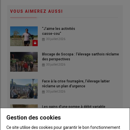
VOUS AIMEREZ AUSSI
"J'aime les activités
casse-cou"
30 juillet 2026
Blocage de Socopa : l'élevage sarthois réclame
des perspectives
30 juillet 2026
Face à la crise fourragère, l'élevage laitier
réclame un plan d'urgence
30 juillet 2026
Les gains d'une pompe à débit variable
30 juillet 2026
Gestion des cookies
Ce site utilise des cookies pour garantir le bon fonctionnement