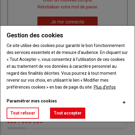
"Créer
Lien
Réinitialiser votre mot de passe
un
"Réinitialiser
Lien
nouveau
votre
Je me connecte
"Je
compte"
mot
me
Gestion des cookies
de
connecte"
passe"
Ce site utilise des cookies pour garantir le bon fonctionnement
des services essentiels et de mesure d’audience. En cliquant sur
Sous-
Vous n'êtes pas abonné(e)
titre
« Tout Accepter », vous consentez à l’utilisation de ces cookies
TITRE
CRÉEZ UN COMPTE
et au traitement de vos données à caractère personnel au
regard des finalités décrites. Vous pourrez à tout moment
Body
Choisissez votre formule et créez votre
revenir sur vos choix, en utilisant le lien « Modifier mes
compte pour accéder à tout Réussir Agri72
préférences cookies » en bas de page du site.
Plus d'infos
Lien
Créez un compte
Paramétrer mes cookies
Tout refuser
Tout accepter
LES PLUS LUS