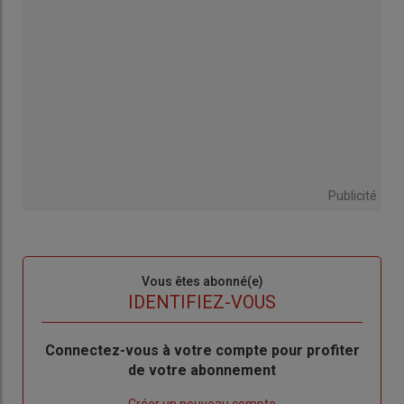
Publicité
Sous-
Vous êtes abonné(e)
titre
TITRE
IDENTIFIEZ-VOUS
Body
Connectez-vous à votre compte pour profiter
de votre abonnement
Lien
Créer un nouveau compte