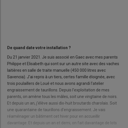
De quand date votre installation ?
Du 21 janvier 2021. Je suis associé en Gaec avec mes parents
Philippe et Elisabeth qui sont sur un autre site avec des vaches
laitières en salle de traite manuelle (450 000 litres avec
Savencia). J'ai repris à un tiers, certes famille éloignée, avec
trois poulaillers de Loué et nous avons agrandi l'atelier
engraissement de taurillons. Depuis l'exploitation de mes
parents, on amène tous les mâles, soit une vingtaine de noirs.
Et depuis un an, j'élève aussi dix-huit broutards charolais. Soit
une quarantaine de taurillons d'engraissement. Je vais
réaménager un bâtiment cet hiver pour en accueillir
davantage. Et depuis un an et demi, on fait davantage de lots