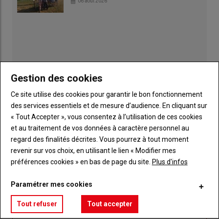
06 août 2026
Gestion des cookies
Ce site utilise des cookies pour garantir le bon fonctionnement
des services essentiels et de mesure d’audience. En cliquant sur
« Tout Accepter », vous consentez à l’utilisation de ces cookies
et au traitement de vos données à caractère personnel au
regard des finalités décrites. Vous pourrez à tout moment
Publicité
revenir sur vos choix, en utilisant le lien « Modifier mes
préférences cookies » en bas de page du site.
Plus d'infos
Paramétrer mes cookies
Sous-
Vous êtes abonné(e)
titre
TITRE
IDENTIFIEZ-VOUS
Tout refuser
Tout accepter