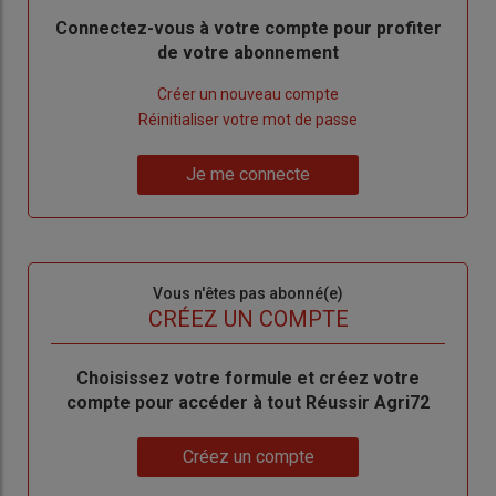
Body
Connectez-vous à votre compte pour profiter
de votre abonnement
Lien
Créer un nouveau compte
"Créer
Lien
Réinitialiser votre mot de passe
un
"Réinitialiser
Lien
nouveau
votre
Je me connecte
"Je
compte"
mot
me
de
connecte"
passe"
Sous-
Vous n'êtes pas abonné(e)
titre
TITRE
CRÉEZ UN COMPTE
Body
Choisissez votre formule et créez votre
compte pour accéder à tout Réussir Agri72
Lien
Créez un compte