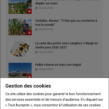
dégâts sur maïs
06 août 2026
Céréalier, éleveur : "Il faut que ça convienne à
tout le monde"
06 août 2026
La carte des points noirs sangliers s'élargit en
Sarthe pour 2026-2027
06 août 2026
Faible volume en maïs non irrigué
06 août 2026
Gestion des cookies
Sillé-le-Guillaume,
capitale du turf ce samedi
Ce site utilise des cookies pour garantir le bon fonctionnement
06 août 2026
des services essentiels et de mesure d’audience. En cliquant sur
« Tout Accepter », vous consentez à l’utilisation de ces cookies