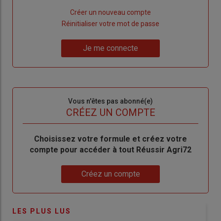
Lien
Créer un nouveau compte
"Créer
Lien
Réinitialiser votre mot de passe
un
"Réinitialiser
Lien
nouveau
votre
Je me connecte
"Je
compte"
mot
me
de
connecte"
passe"
Sous-
Vous n'êtes pas abonné(e)
titre
TITRE
CRÉEZ UN COMPTE
Body
Choisissez votre formule et créez votre
compte pour accéder à tout Réussir Agri72
Lien
Créez un compte
LES PLUS LUS