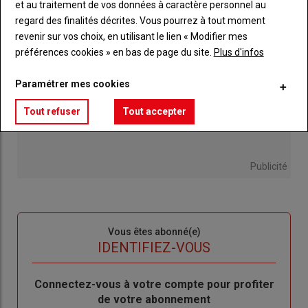
et au traitement de vos données à caractère personnel au
regard des finalités décrites. Vous pourrez à tout moment
revenir sur vos choix, en utilisant le lien « Modifier mes
préférences cookies » en bas de page du site.
Plus d'infos
Paramétrer mes cookies
Tout refuser
Tout accepter
Publicité
Sous-
Vous êtes abonné(e)
titre
TITRE
IDENTIFIEZ-VOUS
Body
Connectez-vous à votre compte pour profiter
de votre abonnement