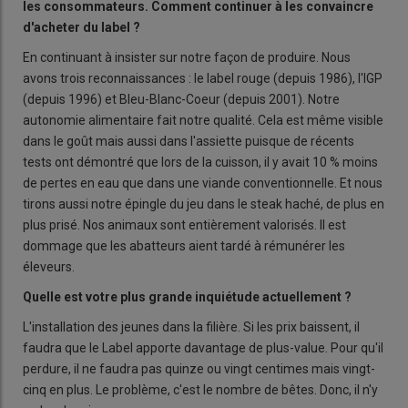
les consommateurs. Comment continuer à les convaincre
d'acheter du label ?
En continuant à insister sur notre façon de produire. Nous
avons trois reconnaissances : le label rouge (depuis 1986), l'IGP
(depuis 1996) et Bleu-Blanc-Coeur (depuis 2001). Notre
autonomie alimentaire fait notre qualité. Cela est même visible
dans le goût mais aussi dans l'assiette puisque de récents
tests ont démontré que lors de la cuisson, il y avait 10 % moins
de pertes en eau que dans une viande conventionnelle. Et nous
tirons aussi notre épingle du jeu dans le steak haché, de plus en
plus prisé. Nos animaux sont entièrement valorisés. Il est
dommage que les abatteurs aient tardé à rémunérer les
éleveurs.
Quelle est votre plus grande inquiétude actuellement ?
L'installation des jeunes dans la filière. Si les prix baissent, il
faudra que le Label apporte davantage de plus-value. Pour qu'il
perdure, il ne faudra pas quinze ou vingt centimes mais vingt-
cinq en plus. Le problème, c'est le nombre de bêtes. Donc, il n'y