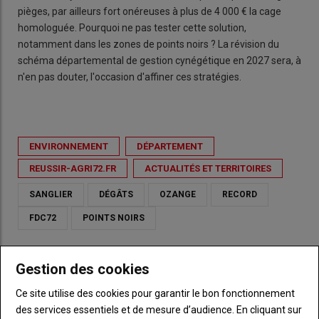
pièges, par ailleurs fort onéreuses à plus de 4 000 € la cage
homologuée. Pourquoi ne pas tester cette solution,
notamment dans les zones de points noirs ? La révision du
schéma départemental de gestion cynégétique en 2027 sera, à
n'en pas douter, l'occasion d'affiner ces stratégies.
ENVIRONNEMENT
DÉPARTEMENT
REUSSIR-AGRI72.FR
ACTUALITÉS ET TERRITOIRES
SANGLIER
DÉGÂTS
OZANGE
RECORD
FDC72
POINTS NOIRS
Gestion des cookies
Ce site utilise des cookies pour garantir le bon fonctionnement
VOUS AIMEREZ AUSSI
des services essentiels et de mesure d’audience. En cliquant sur