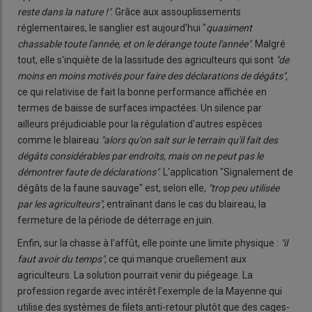
reste dans la nature !"
. Grâce aux assouplissements
réglementaires, le sanglier est aujourd'hui "
quasiment
chassable toute l'année, et on le dérange toute l'année"
. Malgré
tout, elle s'inquiète de la lassitude des agriculteurs qui sont
"de
moins en moins motivés pour faire des déclarations de dégâts",
ce qui relativise de fait la bonne performance affichée en
termes de baisse de surfaces impactées. Un silence par
ailleurs préjudiciable pour la régulation d'autres espèces
comme le blaireau
"alors qu'on sait sur le terrain qu'il fait des
dégâts considérables par endroits, mais on ne peut pas le
démontrer faute de déclarations"
. L'application "Signalement de
dégâts de la faune sauvage" est, selon elle,
"trop peu utilisée
par les agriculteurs"
, entraînant dans le cas du blaireau, la
fermeture de la période de déterrage en juin.
Enfin, sur la chasse à l'affût, elle pointe une limite physique :
"il
faut avoir du temps"
, ce qui manque cruellement aux
agriculteurs. La solution pourrait venir du piégeage. La
profession regarde avec intérêt l'exemple de la Mayenne qui
utilise des systèmes de filets anti-retour plutôt que des cages-