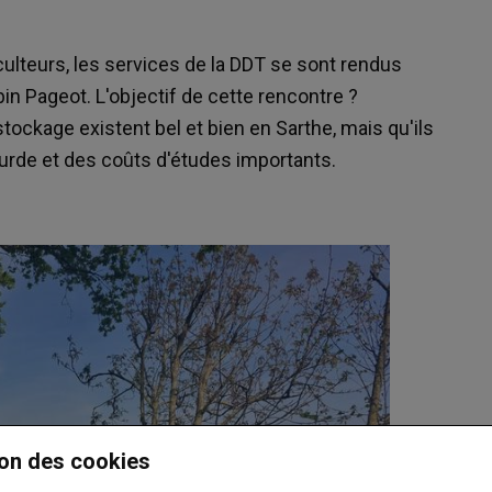
culteurs, les services de la DDT se sont rendus
bin Pageot. L'objectif de cette rencontre ?
tockage existent bel et bien en Sarthe, mais qu'ils
ourde et des coûts d'études importants.
on des cookies