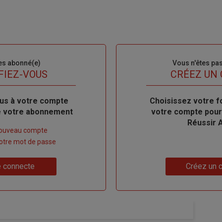
es abonné(e)
Sous-
Vous n'êtes pa
titre
FIEZ-VOUS
TITRE
CRÉEZ UN
us à votre compte
Body
Choisissez votre f
de votre abonnement
votre compte pour
Réussir 
nouveau compte
 votre mot de passe
Lien
 connecte
Créez un 