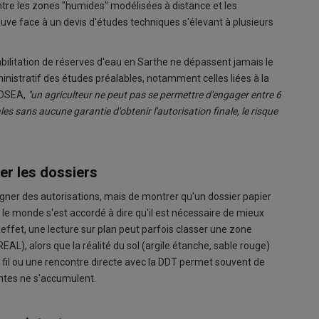
ntre les zones "humides" modélisées à distance et les
trouve face à un devis d'études techniques s'élevant à plusieurs
bilitation de réserves d'eau en Sarthe ne dépassent jamais le
ministratif des études préalables, notamment celles liées à la
 FDSEA,
"un agriculteur ne peut pas se permettre d'engager entre 6
s sans aucune garantie d'obtenir l'autorisation finale, le risque
er les dossiers
signer des autorisations, mais de montrer qu'un dossier papier
ut le monde s'est accordé à dire qu'il est nécessaire de mieux
effet, une lecture sur plan peut parfois classer une zone
AL), alors que la réalité du sol (argile étanche, sable rouge)
 fil ou une rencontre directe avec la DDT permet souvent de
aintes ne s'accumulent.