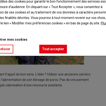
utilise des cookies pour garantir le bon fonctionnement des services ess
esure d’audience. En cliquant sur « Tout Accepter », vous consentez à
ation de ces cookies et au traitement de vos données à caractère person
es finalités décrites. Vous pourrez à tout moment revenir sur vos choix,
t le lien « Modifier mes préférences cookies » en bas de page du site.
Plu
trer mes cookies
refuser
Tout accepter
ant frappé de bon sens. L'idée ? Utiliser une ancienne carrière
ut l'alimentation de son élevage de porcs. Pas de creusement
le valorisation d'une ressource existante.