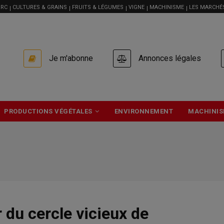
RC
CULTURES & GRAINS
FRUITS & LÉGUMES
VIGNE
MACHINISME
LES MARCHÉ
USER
Je m'abonne
Annonces légales
ACCOUNT
MENU
PRODUCTIONS VÉGÉTALES
ENVIRONNEMENT
MACHINIS
r du cercle vicieux de