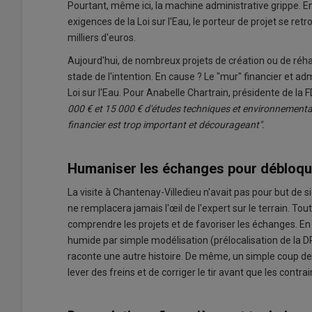
Pourtant, même ici, la machine administrative grippe. E
exigences de la Loi sur l'Eau, le porteur de projet se re
milliers d'euros.
Aujourd'hui, de nombreux projets de création ou de réha
stade de l'intention. En cause ? Le "mur" financier et ad
Loi sur l'Eau. Pour Anabelle Chartrain, présidente de la
000 € et 15 000 € d'études techniques et environnementale
financier est trop important et décourageant".
Humaniser les échanges pour débloqu
La visite à Chantenay-Villedieu n'avait pas pour but de 
ne remplacera jamais l'œil de l'expert sur le terrain. To
comprendre les projets et de favoriser les échanges. En 
humide par simple modélisation (prélocalisation de la DRE
raconte une autre histoire. De même, un simple coup de
lever des freins et de corriger le tir avant que les contr