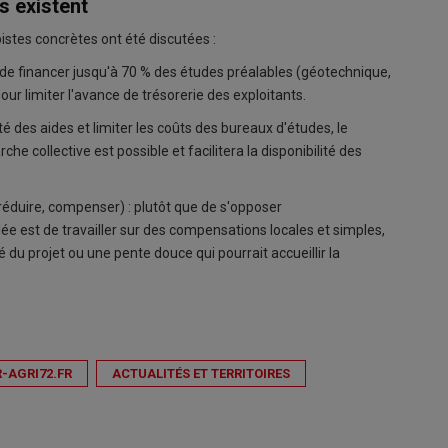
s existent
stes concrètes ont été discutées :
e de financer jusqu'à 70 % des études préalables (géotechnique,
ur limiter l'avance de trésorerie des exploitants.
ilité des aides et limiter les coûts des bureaux d'études, le
e collective est possible et facilitera la disponibilité des
réduire, compenser) : plutôt que de s'opposer
ée est de travailler sur des compensations locales et simples,
u projet ou une pente douce qui pourrait accueillir la
R-AGRI72.FR
ACTUALITÉS ET TERRITOIRES