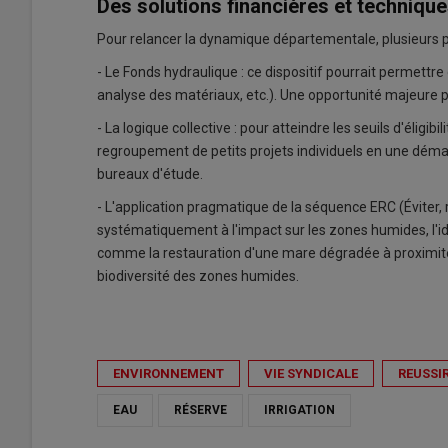
Des solutions financières et technique
Pour relancer la dynamique départementale, plusieurs pi
- Le Fonds hydraulique : ce dispositif pourrait permettr
analyse des matériaux, etc.). Une opportunité majeure po
- La logique collective : pour atteindre les seuils d'éligib
regroupement de petits projets individuels en une démarch
bureaux d'étude.
- L'application pragmatique de la séquence ERC (Éviter, 
systématiquement à l'impact sur les zones humides, l'id
comme la restauration d'une mare dégradée à proximité d
biodiversité des zones humides.
ENVIRONNEMENT
VIE SYNDICALE
REUSSI
EAU
RÉSERVE
IRRIGATION