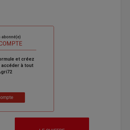
s abonné(e)
 COMPTE
ormule et créez
 accéder à tout
Agri72
compte