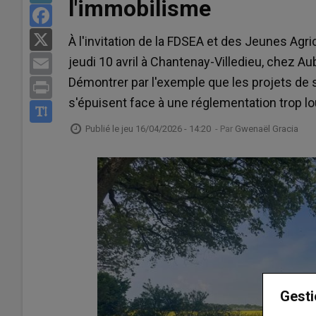
l'immobilisme
Facebook
X
À l'invitation de la FDSEA et des Jeunes Agri
jeudi 10 avril à Chantenay-Villedieu, chez Au
Email
Démontrer par l'exemple que les projets de s
Print
s'épuisent face à une réglementation trop l
Publié le
jeu 16/04/2026 - 14:20
- Par
Gwenaël Gracia
Gesti