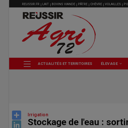
MENU
Aller
REUSSIR.FR
LAIT
BOVINS VIANDE
PÂTRE
CHÈVRE
VOLAILLES
PO
FILIÈRE
au
contenu
principal
NAVIGATION
ACTUALITÉS ET TERRITOIRES
ÉLEVAGE
PRINCIPALE
Share
Irrigation
Stockage de l'eau : sorti
LinkedIn