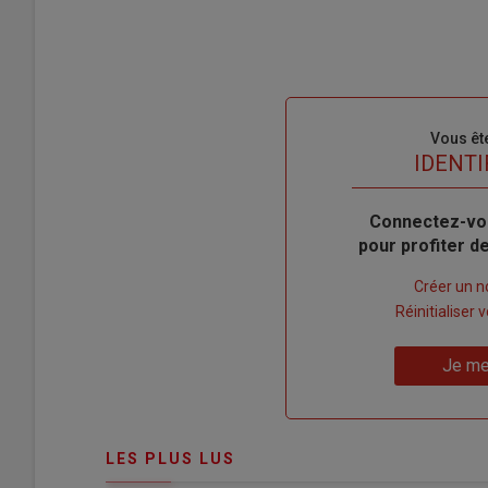
Sous-
Vous êt
titre
TITRE
IDENTI
Body
Connectez-vo
pour profiter 
Lien
Créer un 
"Créer
Lien
Réinitialiser
un
"Réinitialiser
Lien
nouveau
votre
Je me
"Je
compte"
mot
me
de
connecte"
passe"
LES PLUS LUS