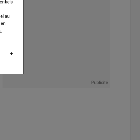
entiels
nel au
 en
s
Publicité