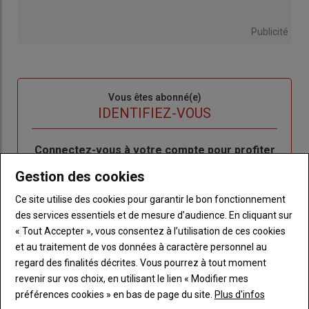
Publicité
Sous-
Vous êtes abonné(e)
titre
TITRE
IDENTIFIEZ-VOUS
Body
Connectez-vous à votre compte pour profiter
de votre abonnement
Gestion des cookies
Lien
Créer un nouveau compte
Ce site utilise des cookies pour garantir le bon fonctionnement
"Créer
Lien
Réinitialiser votre mot de passe
des services essentiels et de mesure d’audience. En cliquant sur
un
"Réinitialiser
« Tout Accepter », vous consentez à l’utilisation de ces cookies
Lien
nouveau
votre
Je me connecte
et au traitement de vos données à caractère personnel au
"Je
compte"
mot
regard des finalités décrites. Vous pourrez à tout moment
me
de
revenir sur vos choix, en utilisant le lien « Modifier mes
connecte"
passe"
préférences cookies » en bas de page du site.
Plus d'infos