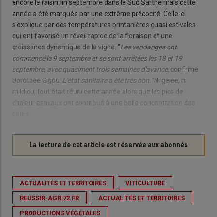
encore le raisin fin septembre dans le Sud Sarthe mais cette
année a été marquée par une extrême précocité. Celle-ci
s'explique par des températures printanières quasi estivales
qui ont favorisé un réveil rapide de la floraison et une
croissance dynamique de la vigne. "
Les vendanges
ont
commencé le 9 septembre et se
sont arrêtées les 18 et 19
septembre
,
avec quasiment trois semaines d'avance,
confirme
Dorothée Gigou.
L'état sanitaire a été très bon."
Ni gelée, ni
mildiou, tout était réuni cette année alors que les pics de
chaleur estivaux ont contribué à une belle concentration des
baies.
ACTUALITÉS ET TERRITOIRES
VITICULTURE
REUSSIR-AGRI72.FR
ACTUALITÉS ET TERRITOIRES
PRODUCTIONS VÉGÉTALES