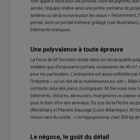
font appel à nous pour les portails, voire les pignons
, ill
année, l'équipe réalise ainsi une petite centaine de proje
laitières ou de la nurserie pour les veaux »
. Récemment, l
portail, dont un portail intérieur grillagé (voir illustratio
bâtiments statiques.
Une polyvalence à toute épreuve
La force de M-Services réside dans sa remarquable polyv
volailles que d'imposants portails coulissants de 40 m²,
pour les particuliers. L'entreprise est aussi sollicitée pa
l'industrie
« où on fait de la maintenance sur site »
. Mais 
conteste celui des parcs zoologiques. M-Services crée t
bâtiments, clôtures, abreuvoirs, mangeoires ou passe-
pour le bien-être des animaux. Du zoo de la Flèche au pa
(Morbihan) et Planète Sauvage (Loire-Atlantique), M-Ser
mieux vaut du solide :
« Un hippopotame, c'est 500 kg de
Le négoce, le goût du détail