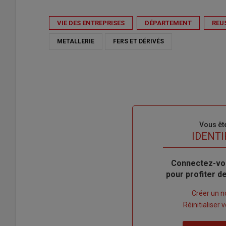
VIE DES ENTREPRISES
DÉPARTEMENT
REU
METALLERIE
FERS ET DÉRIVÉS
Sous-
Vous êt
titre
TITRE
IDENTI
Body
Connectez-vo
pour profiter 
Lien
Créer un 
"Créer
Lien
Réinitialiser
un
"Réinitialiser