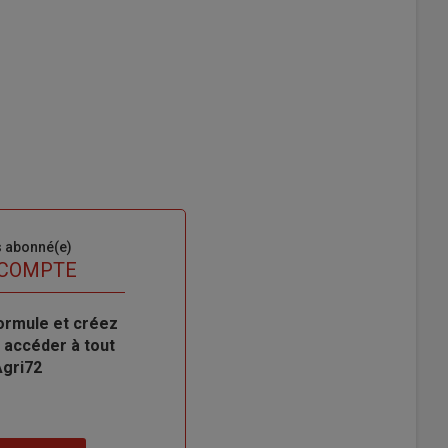
s abonné(e)
 COMPTE
ormule et créez
 accéder à tout
Agri72