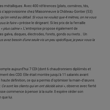
ces métalliques. Avec 400 références (plats, cornières, tés,
ices s'approvisionne chez Maisonneuve à Château-Gontier (53)
 qu'on vend au détail. Si vous ne voulez que 4 mètres, on ne vous
us le faire »
précise le dirigeant. Si les prix de la ferraille
« plus calme »
. L'entreprise propose également de
 galva, disques, électrodes, forets, gonds ou rivets... Un
us avez besoin d'une seule vis un peu spécifique, je peux vous la
e compte aujourd'hui 7 CDI (dont 6 chaudronniers diplômés et
ment des CDD. Elle était montée jusqu'à 11 salariés avant
a haute définition, ce qui a permis d'optimiser la main-d'œuvre.
 Ce sont les clients qui en ont décidé ainsi »
, observe avec fierté
ousse commence à penser à la suite. Il espère céder son
 que lui.