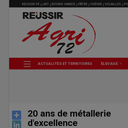
MENU
Aller
REUSSIR.FR
LAIT
BOVINS VIANDE
PÂTRE
CHÈVRE
VOLAILLES
PO
FILIÈRE
au
contenu
principal
NAVIGATION
ACTUALITÉS ET TERRITOIRES
ÉLEVAGE
PRINCIPALE
20 ans de métallerie
Share
d'excellence
LinkedIn