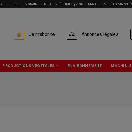
RC
CULTURES & GRAINS
FRUITS & LÉGUMES
VIGNE
MACHINISME
LES MARCHÉ
USER
Je m'abonne
Annonces légales
ACCOUNT
MENU
PRODUCTIONS VÉGÉTALES
ENVIRONNEMENT
MACHINIS