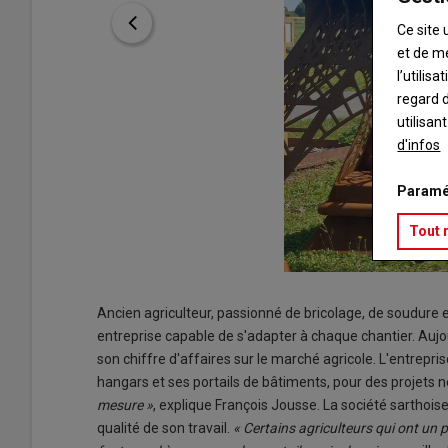
Ce site 
et de m
l’utilis
regard d
utilisan
d'infos
Paramé
Tout 
Ancien agriculteur, passionné de bricolage, de soudure e
entreprise capable de s'adapter à chaque chantier. Aujou
son chiffre d'affaires sur le marché agricole. L'entrepr
hangars et ses portails de bâtiments, pour des projets n
mesure »
, explique François Jousse. La société sarthoise
qualité de son travail.
« Certains agriculteurs qui
ont un p