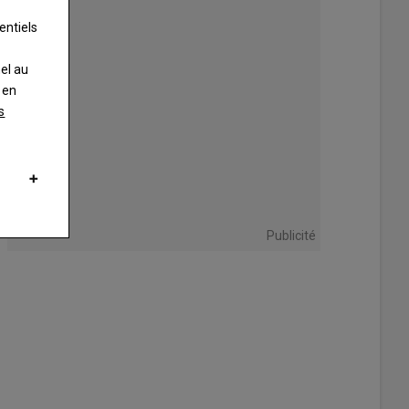
entiels
nel au
 en
s
Publicité