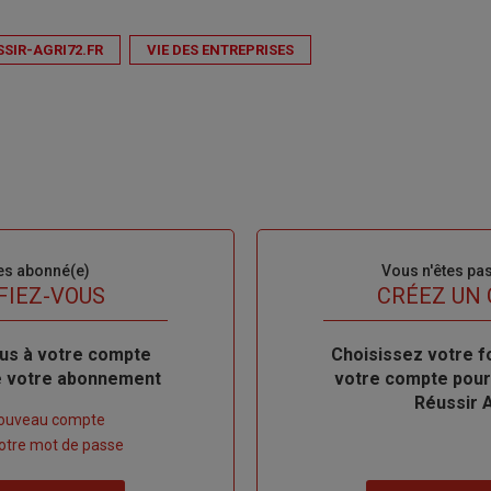
SSIR-AGRI72.FR
VIE DES ENTREPRISES
es abonné(e)
Sous-
Vous n'êtes pa
titre
FIEZ-VOUS
TITRE
CRÉEZ UN
us à votre compte
Body
Choisissez votre f
de votre abonnement
votre compte pour
Réussir 
nouveau compte
 votre mot de passe