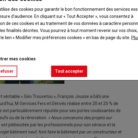
utilise des cookies pour garantir le bon fonctionnement des services ess
esure d’audience. En cliquant sur « Tout Accepter », vous consentez à
ation de ces cookies et au traitement de vos données à caractère person
es finalités décrites. Vous pourrez à tout moment revenir sur vos choix,
t le lien « Modifier mes préférences cookies » en bas de page du site.
Plu
trer mes cookies
refuser
Tout accepter
t véritable « Géo Trouvetou », François Jousse a bâti une
rd'hui, M-Services Fers et Dérivés réalise entre 20 et 25 % de
ise est particulièrement réputée pour ses portes coulissantes de
eufs ou de la rénovation.
« Nous concevons des projets sur
 est plébiscitée par les professionnels pour son sérieux et la
rojet bâtiment neuf, font faire le bâtiment par un constructeur et