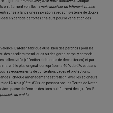
ustre le gérant.
La métallerie, c'est notre domaine ».
Chaque
ts en bâtiment volailles,
« mais aussi sur du bâtiment vaches
'entreprise a lancé une innovation avec son système de double
n), idéal en période de fortes chaleurs pour la ventilation des
alence. L'atelier fabrique aussi bien des perchoirs pour les
 ou des escaliers métalliques ou des garde-corps, y compris
r les collectivités (réfection de bennes de déchetteries) et par
le marché le plus original, qui représente 40 % du CA, est sans
ous les équipements de contention, cages et protections,
viandes : chaque aménagement est réfléchi avec les soigneurs
rc de l'Auxois (Côte-d'Or), en passant par Les Terres de Nataé
vices passe de l'enclos des lions au bâtiment des girafes. Et
 poussée au cm² ! »