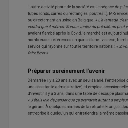
L'autre activité phare de la société est le négoce de piè
tubes ronds, carrés ou rectangles, poutres...), M-Serv
ou directement en usine en Belgique.
« L'avantage, c'est
vendra que 4 mètres. Si vous voulez du pré-plié, on peut vo
avaient flambé après le Covid, le marché est aujourd'hui
nombreuses références en quincaillerie : visserie, bombes
service qui rayonne sur tout le territoire national :
« Si vo
faire livrer »
.
Préparer sereinement l'avenir
Démarrée il y a 20 ans avec un seul salarié, l'entrepris
une assistante administrative) et emploie occasionnelle
d'investir, il y a 3 ans, dans une table de découpe plasm
« J'étais loin de penser que ça prendrait autant d'ampleur.
le gérant. À quelques années de la retraite, François J
entreprise à quelqu'un qui entretiendra la même passion