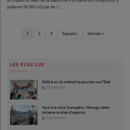
À Challes, le Gaec de la Galbrunière a réalisé un forage pour y
prélever 50 000 m3 par an. L'…
Page
1
Page
2
Page
3
Page
Suivant ›
Dernière
Dernier »
Pagination
courante
suivante
page
LES PLUS LUS
FDSEA et JA mettent la pression sur l'État
23 juillet 2026
Face à la crise fourragère, l'élevage laitier
réclame un plan d'urgence
30 juillet 2026