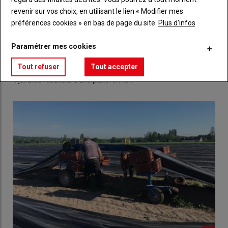
revenir sur vos choix, en utilisant le lien « Modifier mes
préférences cookies » en bas de page du site.
Plus d'infos
Des essais orientés biosolutions
Paramétrer mes cookies
par Jeusselin et Verron
11 juin 2025
Tout refuser
Tout accepter
Les négoces Jeusselin et Verron ont présenté à leurs clients, le
4 juin, les résultats d'une plateforme…