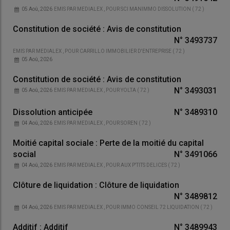
05 Aoû, 2026
EMIS PAR
MEDIALEX
, POUR
SCI MANIMMO DISSOLUTION
(
72
)
Constitution de société : Avis de constitution
N°
3493737
EMIS PAR
MEDIALEX
, POUR
CARRILLO IMMOBILIER D'ENTREPRISE
(
72
)
05 Aoû, 2026
Constitution de société : Avis de constitution
N°
3493031
05 Aoû, 2026
EMIS PAR
MEDIALEX
, POUR
YOLTA
(
72
)
Dissolution anticipée
N°
3489310
04 Aoû, 2026
EMIS PAR
MEDIALEX
, POUR
SOREN
(
72
)
Moitié capital sociale : Perte de la moitié du capital
social
N°
3491066
04 Aoû, 2026
EMIS PAR
MEDIALEX
, POUR
AUX P'TITS DELICES
(
72
)
Clôture de liquidation : Clôture de liquidation
N°
3489812
04 Aoû, 2026
EMIS PAR
MEDIALEX
, POUR
IMMO CONSEIL 72 LIQUIDATION
(
72
)
Additif : Additif
N°
3489943