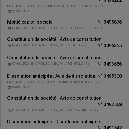
N°
3498292
EMIS PAR
MEDIALEX
, POUR
CODE AFFAIRE FORMALITÉ : 00206125
(
72
)
08 Aoû, 2026
Moitié capital sociale
N°
3495876
07 Aoû, 2026
EMIS PAR
MEDIALEX
, POUR
PROJET 24 / DLOCK
(
72
)
Constitution de société : Avis de constitution
N°
3496365
07 Aoû, 2026
EMIS PAR
MEDIALEX
, POUR
CED&SO
(
72
)
Constitution de société : Avis de constitution
N°
3496686
07 Aoû, 2026
EMIS PAR
MEDIALEX
, POUR
SCI MP VLG
(
72
)
Dissolution anticipée : Avis de dissolution
N°
3495300
EMIS PAR
MEDIALEX
, POUR
UN TEMPS POUR SOI - DISSOLUTION
(
72
)
06 Aoû, 2026
Constitution de société : Avis de constitution
N°
3493558
05 Aoû, 2026
EMIS PAR
MEDIALEX
, POUR
SCI CASA NUNES
(
72
)
Dissolution anticipée : Dissolution anticipée
N°
3491542