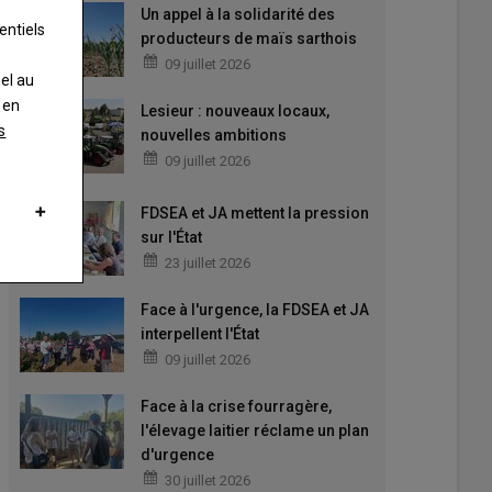
Un appel à la solidarité des
entiels
producteurs de maïs sarthois
09 juillet 2026
nel au
 en
Lesieur : nouveaux locaux,
s
nouvelles ambitions
09 juillet 2026
FDSEA et JA mettent la pression
sur l'État
23 juillet 2026
Face à l'urgence, la FDSEA et JA
interpellent l'État
09 juillet 2026
Face à la crise fourragère,
l'élevage laitier réclame un plan
d'urgence
30 juillet 2026