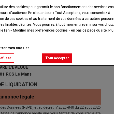
r, 2026
utilise des cookies pour garantir le bon fonctionnement des services ess
esure d’audience. En cliquant sur « Tout Accepter », vous consentez à
ation de ces cookies et au traitement de vos données à caractère person
es finalités décrites. Vous pourrez à tout moment revenir sur vos choix,
t le lien « Modifier mes préférences cookies » en bas de page du site.
Plu
SODERI
trer mes cookies
au capital de 7 500 euros
refuser
Tout accepter
dation : 10 impasse du Pont de Pierre
VRE L’EVEQUE
481 RCS Le Mans
E LIQUIDATION
’annonce légale
des Données (RGPD) et au décret n° 2025-840 du 22 août 2025
 le texte de l’annonce légale que vous tentez de consulter a été