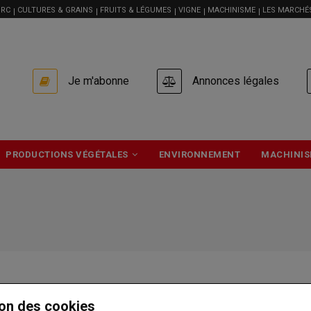
RC
CULTURES & GRAINS
FRUITS & LÉGUMES
VIGNE
MACHINISME
LES MARCHÉ
USER
Je m'abonne
Annonces légales
ACCOUNT
MENU
PRODUCTIONS VÉGÉTALES
ENVIRONNEMENT
MACHINIS
on des cookies