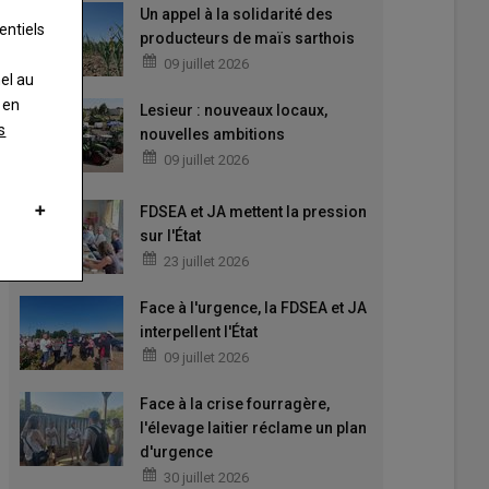
Un appel à la solidarité des
entiels
producteurs de maïs sarthois
09 juillet 2026
nel au
 en
Lesieur : nouveaux locaux,
s
nouvelles ambitions
09 juillet 2026
FDSEA et JA mettent la pression
sur l'État
23 juillet 2026
Face à l'urgence, la FDSEA et JA
interpellent l'État
09 juillet 2026
Face à la crise fourragère,
l'élevage laitier réclame un plan
d'urgence
30 juillet 2026