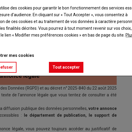
 2026
utilise des cookies pour garantir le bon fonctionnement des services ess
esure d’audience. En cliquant sur « Tout Accepter », vous consentez à
ation de ces cookies et au traitement de vos données à caractère person
 DE L ERVE
es finalités décrites. Vous pourrez à tout moment revenir sur vos choix,
pital de 76410 €
t le lien « Modifier mes préférences cookies » en bas de page du site.
Plu
E PANNE 72300 AUVERS-LE-HAMON
94 RCS LE MANS
trer mes cookies
MODIFICATION
refuser
Tout accepter
’annonce légale
des Données (RGPD) et au décret n° 2025-840 du 22 août 2025
 le texte de l’annonce légale que vous tentez de consulter a été
 la diffusion publique des données personnelles,
votre annonce
ccessibles :
le département de publication, le support de
once légale, vous pouvez toujours accéder au justificatif de