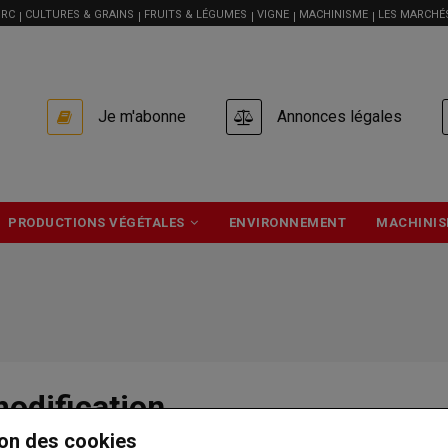
RC
CULTURES & GRAINS
FRUITS & LÉGUMES
VIGNE
MACHINISME
LES MARCHÉ
USER
Je m'abonne
Annonces légales
ACCOUNT
MENU
PRODUCTIONS VÉGÉTALES
ENVIRONNEMENT
MACHINIS
modification
on des cookies