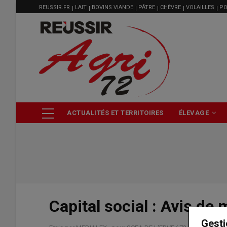
MENU
Aller
REUSSIR.FR
LAIT
BOVINS VIANDE
PÂTRE
CHÈVRE
VOLAILLES
PO
FILIÈRE
au
contenu
principal
NAVIGATION
ACTUALITÉS ET TERRITOIRES
ÉLEVAGE
PRINCIPALE
Capital social : Avis de 
Gesti