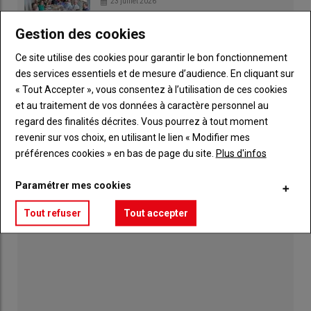
23 juillet 2026
Gestion des cookies
Face à l'urgence, la FDSEA et JA interpellent
Ce site utilise des cookies pour garantir le bon fonctionnement
l'État
des services essentiels et de mesure d’audience. En cliquant sur
09 juillet 2026
« Tout Accepter », vous consentez à l’utilisation de ces cookies
et au traitement de vos données à caractère personnel au
Face à la crise fourragère, l'élevage laitier
regard des finalités décrites. Vous pourrez à tout moment
réclame un plan d'urgence
revenir sur vos choix, en utilisant le lien « Modifier mes
30 juillet 2026
préférences cookies » en bas de page du site.
Plus d'infos
Paramétrer mes cookies
Tout refuser
Tout accepter