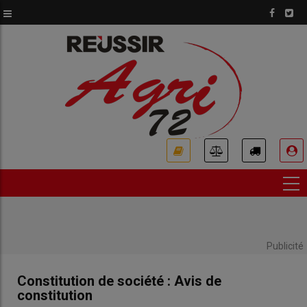
Aller
au
contenu
principal
USER
ACCOUNT
MENU
Publicité
Constitution de société : Avis de
constitution