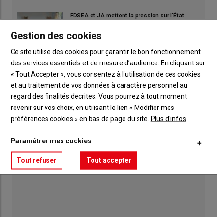
FDSEA et JA mettent la pression sur l'État
23 juillet 2026
Gestion des cookies
Ce site utilise des cookies pour garantir le bon fonctionnement
Face à l'urgence, la FDSEA et JA interpellent
des services essentiels et de mesure d’audience. En cliquant sur
l'État
« Tout Accepter », vous consentez à l’utilisation de ces cookies
09 juillet 2026
et au traitement de vos données à caractère personnel au
regard des finalités décrites. Vous pourrez à tout moment
Face à la crise fourragère, l'élevage laitier
revenir sur vos choix, en utilisant le lien « Modifier mes
réclame un plan d'urgence
préférences cookies » en bas de page du site.
Plus d'infos
30 juillet 2026
Paramétrer mes cookies
Tout refuser
Tout accepter