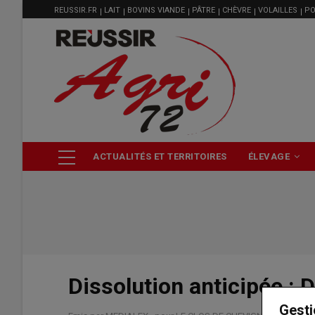
MENU
Aller
REUSSIR.FR
LAIT
BOVINS VIANDE
PÂTRE
CHÈVRE
VOLAILLES
PO
FILIÈRE
au
contenu
principal
NAVIGATION
ACTUALITÉS ET TERRITOIRES
ÉLEVAGE
PRINCIPALE
Dissolution anticipée : 
Gesti