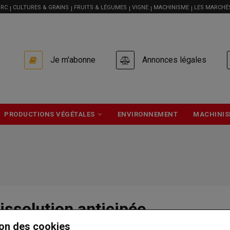
RC
CULTURES & GRAINS
FRUITS & LÉGUMES
VIGNE
MACHINISME
LES MARCHÉ
USER
Je m'abonne
Annonces légales
ACCOUNT
MENU
PRODUCTIONS VÉGÉTALES
ENVIRONNEMENT
MACHINIS
Dissolution anticipée
on des cookies