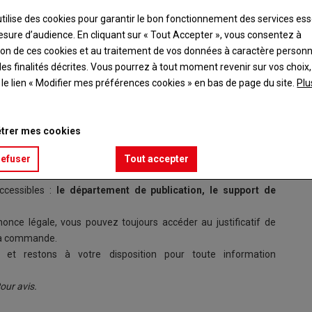
on
(
72
)
09 Jul, 2026
utilise des cookies pour garantir le bon fonctionnement des services ess
esure d’audience. En cliquant sur « Tout Accepter », vous consentez à
ation de ces cookies et au traitement de vos données à caractère person
ION ANTICIPÉE
es finalités décrites. Vous pourrez à tout moment revenir sur vos choix,
t le lien « Modifier mes préférences cookies » en bas de page du site.
Plu
’annonce légale
des Données (RGPD) et au décret n° 2025-840 du 22 août 2025
trer mes cookies
 le texte de l’annonce légale que vous tentez de consulter a été
refuser
Tout accepter
 la diffusion publique des données personnelles,
votre annonce
ccessibles :
le département de publication, le support de
once légale, vous pouvez toujours accéder au justificatif de
e la commande.
et restons à votre disposition pour toute information
our avis.