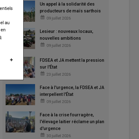
Un appel à la solidarité des
entiels
producteurs de maïs sarthois
09 juillet 2026
nel au
 en
Lesieur : nouveaux locaux,
s
nouvelles ambitions
09 juillet 2026
FDSEA et JA mettent la pression
sur l'État
23 juillet 2026
Face à l'urgence, la FDSEA et JA
interpellent l'État
09 juillet 2026
Face à la crise fourragère,
l'élevage laitier réclame un plan
d'urgence
30 juillet 2026