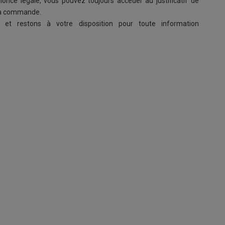
once légale, vous pouvez toujours accéder au justificatif de
e la commande.
et restons à votre disposition pour toute information