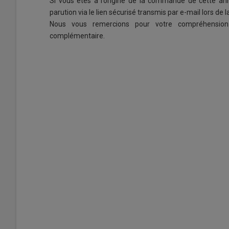
Si vous êtes à l’origine de la commande de cette ann
parution via le lien sécurisé transmis par e-mail lors d
Nous vous remercions pour votre compréhension 
complémentaire.