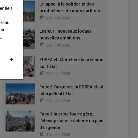
Un appel à la solidarité des
entiels
producteurs de maïs sarthois
09 juillet 2026
nel au
 en
Lesieur : nouveaux locaux,
s
nouvelles ambitions
09 juillet 2026
FDSEA et JA mettent la pression
sur l'État
23 juillet 2026
Face à l'urgence, la FDSEA et JA
interpellent l'État
09 juillet 2026
Face à la crise fourragère,
l'élevage laitier réclame un plan
d'urgence
30 juillet 2026