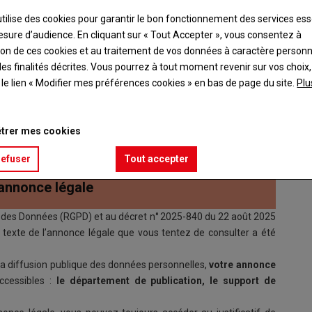
utilise des cookies pour garantir le bon fonctionnement des services ess
ation K
(
72
)
09 Jul, 2026
esure d’audience. En cliquant sur « Tout Accepter », vous consentez à
ation de ces cookies et au traitement de vos données à caractère person
es finalités décrites. Vous pourrez à tout moment revenir sur vos choix,
t le lien « Modifier mes préférences cookies » en bas de page du site.
Plu
trer mes cookies
ODIFICATION DU CAPITAL SOCIAL
refuser
Tout accepter
’annonce légale
des Données (RGPD) et au décret n° 2025-840 du 22 août 2025
 le texte de l’annonce légale que vous tentez de consulter a été
 la diffusion publique des données personnelles,
votre annonce
ccessibles :
le département de publication, le support de