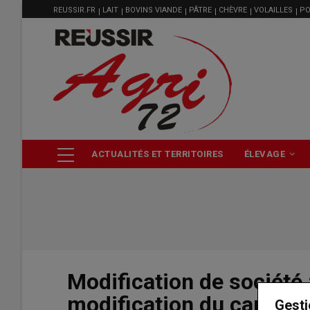
MENU
Aller
REUSSIR.FR
LAIT
BOVINS VIANDE
PÂTRE
CHÈVRE
VOLAILLES
PO
FILIÈRE
au
contenu
principal
NAVIGATION
ACTUALITÉS ET TERRITOIRES
ÉLEVAGE
PRINCIPALE
Modification de société
modification du capital 
Gesti