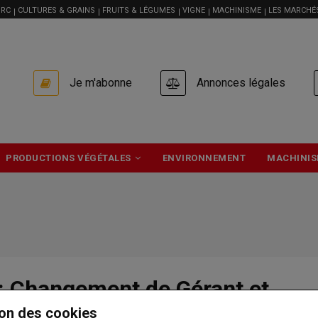
RC
CULTURES & GRAINS
FRUITS & LÉGUMES
VIGNE
MACHINISME
LES MARCHÉ
USER
Je m'abonne
Annonces légales
ACCOUNT
MENU
PRODUCTIONS VÉGÉTALES
ENVIRONNEMENT
MACHINIS
 : Changement de Gérant et
social
on des cookies