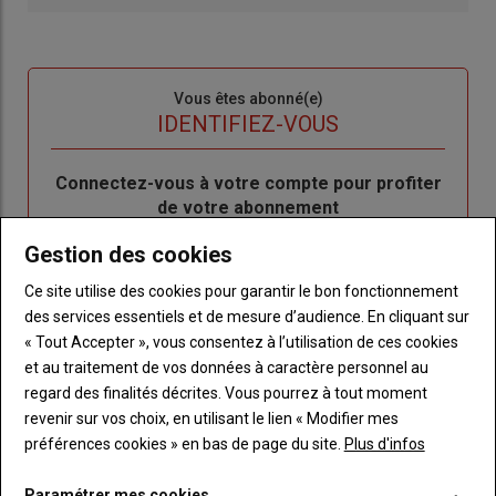
Sous-
Vous êtes abonné(e)
titre
TITRE
IDENTIFIEZ-VOUS
Body
Connectez-vous à votre compte pour profiter
de votre abonnement
Lien
Créer un nouveau compte
Gestion des cookies
"Créer
Lien
Réinitialiser votre mot de passe
Ce site utilise des cookies pour garantir le bon fonctionnement
un
"Réinitialiser
des services essentiels et de mesure d’audience. En cliquant sur
Lien
nouveau
votre
Je me connecte
« Tout Accepter », vous consentez à l’utilisation de ces cookies
"Je
compte"
mot
et au traitement de vos données à caractère personnel au
me
de
regard des finalités décrites. Vous pourrez à tout moment
connecte"
passe"
revenir sur vos choix, en utilisant le lien « Modifier mes
préférences cookies » en bas de page du site.
Plus d'infos
Sous-
Vous n'êtes pas abonné(e)
titre
TITRE
CRÉEZ UN COMPTE
Paramétrer mes cookies