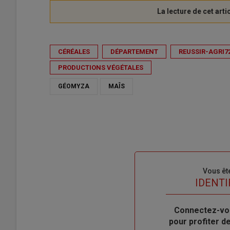
CÉRÉALES
DÉPARTEMENT
REUSSIR-AGRI7
PRODUCTIONS VÉGÉTALES
GÉOMYZA
MAÎS
Sous-
Vous êt
titre
TITRE
IDENTI
Body
Connectez-vo
pour profiter 