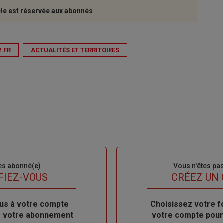
2.FR
ACTUALITÉS ET TERRITOIRES
es abonné(e)
Sous-
Vous n'êtes pa
titre
FIEZ-VOUS
TITRE
CRÉEZ UN
us à votre compte
Body
Choisissez votre f
de votre abonnement
votre compte pour