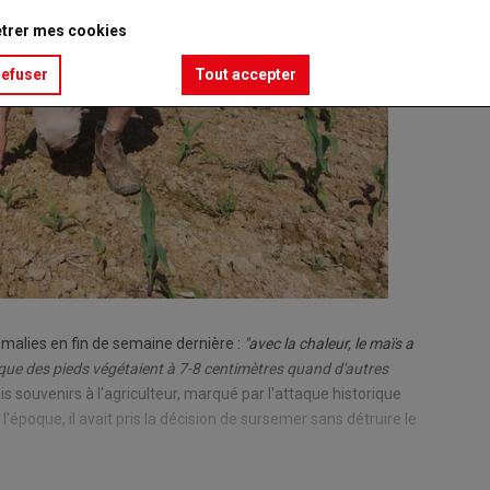
trer mes cookies
refuser
Tout accepter
malies en fin de semaine dernière :
"avec la chaleur, le maïs a
que des pieds végétaient à 7-8 centimètres quand d'autres
s souvenirs à l'agriculteur, marqué par l'attaque historique
À l'époque, il avait pris la décision de sursemer sans détruire le