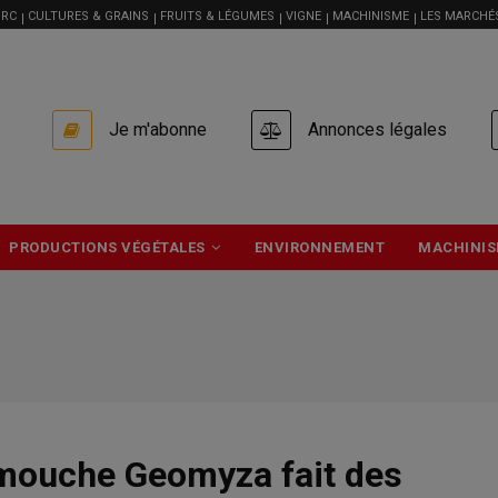
RC
CULTURES & GRAINS
FRUITS & LÉGUMES
VIGNE
MACHINISME
LES MARCHÉ
USER
Je m'abonne
Annonces légales
ACCOUNT
MENU
PRODUCTIONS VÉGÉTALES
ENVIRONNEMENT
MACHINIS
 mouche Geomyza fait des