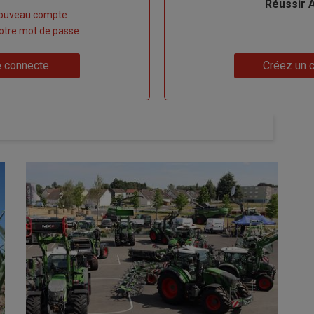
Réussir 
nouveau compte
 votre mot de passe
Lien
 connecte
Créez un 