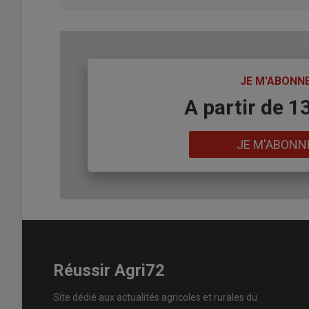
TITRE
JE M'ABONN
Body
A partir de 1
Lien
JE M'ABONN
Réussir Agri72
Site dédié aux actualités agricoles et rurales du