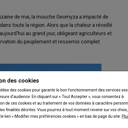
uinzaine de mai, la mouche Geomyza a impacté de
ns toute la région. Alors que la chaleur a réveillé
aujourd'hui au grand jour, obligeant agriculteurs et
servation du peuplement et ressemis complet.
on des cookies
utilise des cookies pour garantir le bon fonctionnement des services ess
esure d’audience. En cliquant sur « Tout Accepter », vous consentez à
ation de ces cookies et au traitement de vos données à caractère person
es finalités décrites. Vous pourrez à tout moment revenir sur vos choix,
t le lien « Modifier mes préférences cookies » en bas de page du site.
Plu