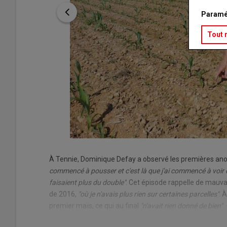
Paramé
Tout 
À Tennie, Dominique Defay a observé les premières ano
commencé à pousser et c'est là que j'ai commencé à voir 
faisaient plus du double"
. Cet épisode rappelle de mauvai
de 2016,
"où je n'avais plus rien sur certaines parcelles"
. 
premier maïs, ce qui au final
"n'avait rien donné de bien"
.