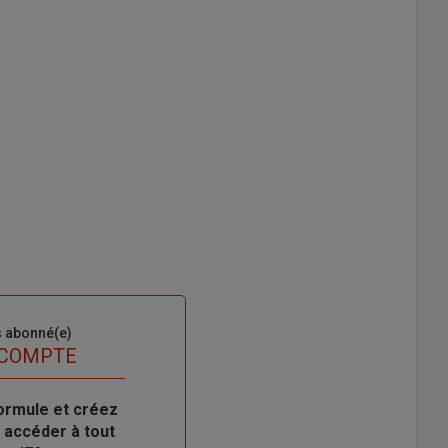
s abonné(e)
 COMPTE
ormule et créez
 accéder à tout