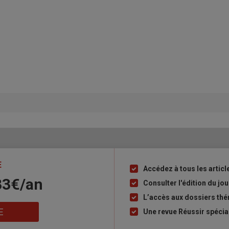
E
Accédez à tous les articl
Liste
33€/an
à
Consulter l'édition du j
puce
L’accès aux dossiers th
E
Une revue Réussir spécia