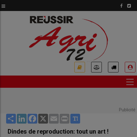
Aller
au
contenu
principal
USER
ACCOUNT
MENU
Publicité
Share
LinkedIn
Facebook
X
Email
Print
Dindes de reproduction: tout un art !