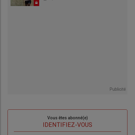
Publicité
Sous-
Vous êtes abonné(e)
titre
TITRE
IDENTIFIEZ-VOUS