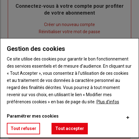
Body
Connectez-vous à votre compte pour profiter
de votre abonnement
Lien
Créer un nouveau compte
"Créer
Lien
Réinitialiser votre mot de passe
un
"Réinitialiser
Lien
nouveau
votre
Je me connecte
Gestion des cookies
"Je
compte"
mot
Ce site utilise des cookies pour garantir le bon fonctionnement
me
de
des services essentiels et de mesure d’audience. En cliquant sur
connecte"
passe"
« Tout Accepter », vous consentez à l’utilisation de ces cookies
et au traitement de vos données à caractère personnel au
Sous-
Vous n'êtes pas abonné(e)
titre
TITRE
CRÉEZ UN COMPTE
regard des finalités décrites. Vous pourrez à tout moment
revenir sur vos choix, en utilisant le lien « Modifier mes
préférences cookies » en bas de page du site.
Plus d'infos
Body
Choisissez votre formule et créez votre
compte pour accéder à tout Réussir Agri72
Paramétrer mes cookies
Lien
Créez un compte
Tout refuser
Tout accepter