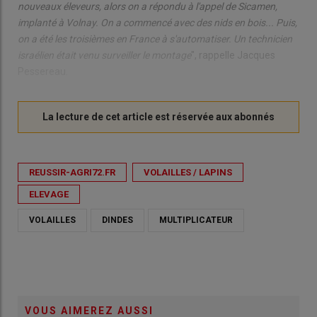
nouveaux éleveurs, alors on a répondu à l'appel de Sicamen,
implanté à Volnay. On a commencé avec des nids en bois... Puis,
on a été les troisièmes en France à s'automatiser. Un technicien
israélien était venu surveiller le montage
", rappelle Jacques
Pessereau.
REUSSIR-AGRI72.FR
VOLAILLES / LAPINS
ELEVAGE
VOLAILLES
DINDES
MULTIPLICATEUR
VOUS AIMEREZ AUSSI