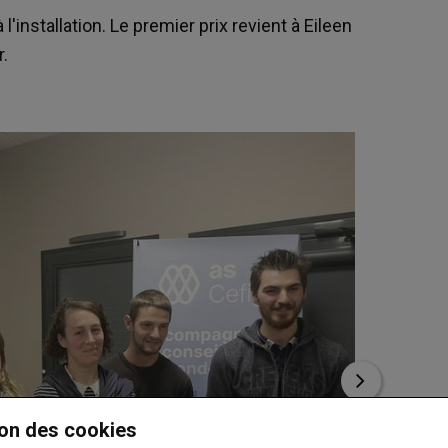
l'installation. Le premier prix revient à Eileen
r.
on des cookies