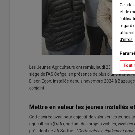
Ce site 
et de m
l’utilis
regard d
utilisan
d'infos
Paramé
Tout 
Les Jeunes Agriculteurs ont remis, jeudi 23 octobre, les p
siège de l'AS Cefiga, en présence de plus d'une trentai
Eileen Egon, installée depuis novembre 2024 à Bazouges 
conjoint.
Mettre en valeur les jeunes installés e
Cette soirée avait pour objectif de valoriser les jeunes 
agriculteurs (DJA), portant des projets viables, vivabl
président de JA Sarthe :
" Cette soirée a également pour o