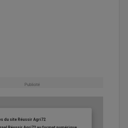
Publicité
es du site Réussir Agri72
ournal Réussir Agri72 au format numérique