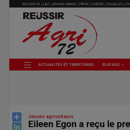
MENU
Aller
REUSSIR.FR
LAIT
BOVINS VIANDE
PÂTRE
CHÈVRE
VOLAILLES
PO
FILIÈRE
au
contenu
principal
NAVIGATION
ACTUALITÉS ET TERRITOIRES
ÉLEVAGE
PRINCIPALE
Share
Jeunes agriculteurs
Eileen Egon a reçu le prem
LinkedIn