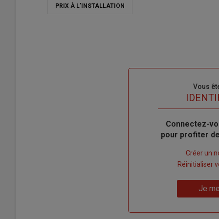
PRIX À L'INSTALLATION
Sous-
Vous êt
titre
TITRE
IDENTI
Body
Connectez-vo
pour profiter 
Lien
Créer un 
"Créer
Lien
Réinitialiser
un
"Réinitialiser
Lien
nouveau
votre
Je me
"Je
compte"
mot
me
de