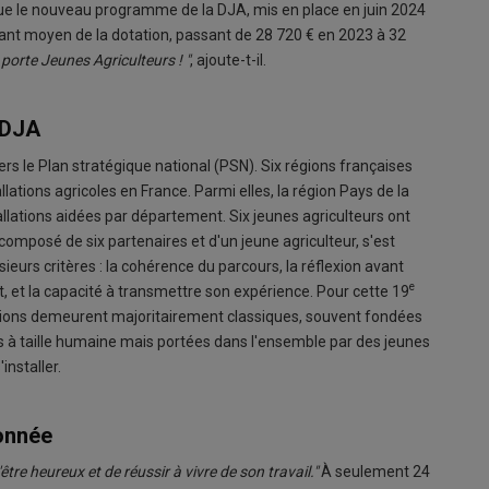
ue le nouveau programme de la DJA, mis en place en juin 2024
ant moyen de la dotation, passant de 28 720 € en 2023 à 32
e porte Jeunes Agriculteurs ! "
, ajoute-t-il.
 DJA
vers le Plan stratégique national (PSN). Six régions françaises
llations agricoles en France. Parmi elles, la région Pays de la
lations aidées par département. Six jeunes agriculteurs ont
, composé de six partenaires et d'un jeune agriculteur, s'est
sieurs critères : la cohérence du parcours, la réflexion avant
e
rojet, et la capacité à transmettre son expérience. Pour cette 19
lations demeurent majoritairement classiques, souvent fondées
res à taille humaine mais portées dans l'ensemble par des jeunes
installer.
ionnée
être heureux et de réussir à vivre de son travail."
À seulement 24