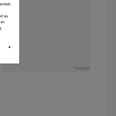
entiels
nel au
 en
s
Publicité