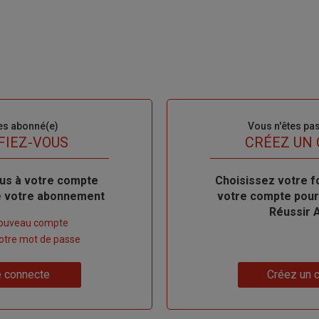
es abonné(e)
Sous-
Vous n'êtes pa
titre
FIEZ-VOUS
TITRE
CRÉEZ UN
us à votre compte
Body
Choisissez votre f
de votre abonnement
votre compte pour
Réussir 
nouveau compte
 votre mot de passe
Lien
 connecte
Créez un 