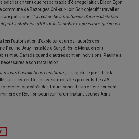
de salariat en tant que responsable d'élevage laitier, Eileen Egon
la commune de Bazouges Cré-sur-Loir. Son objectif : travailler
propre patronne.
" La recherche infructueuse d'une exploitation
départ installation (RDI) de la Chambre d'agriculture, qui nous a
la fois l'autorisation d'exploiter et un bail auprès des
mme Pauline Jouy, installée à Sargé-lès-le Mans, en ont
habitent au Canada quand d'autres sont en indivisions, Pauline a
x nécessaires à son installation.
namique d'installations constante "
, a rappelé le préfet de la
lle que renvoient les nouveaux installés présents. Les JA
ngagement aux côtés des futurs agriculteurs et leur donnent
inière de Rouillon pour leur Forum Instant Jeunes Agris
S