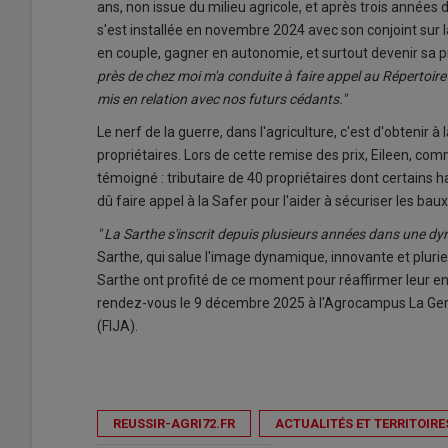
ans, non issue du milieu agricole, et après trois années 
s'est installée en novembre 2024 avec son conjoint sur 
en couple, gagner en autonomie, et surtout devenir sa 
près de chez moi m'a conduite à faire appel au Répertoire 
mis en relation avec nos futurs cédants."
Le nerf de la guerre, dans l'agriculture, c'est d'obtenir à 
propriétaires. Lors de cette remise des prix, Eileen, co
témoigné : tributaire de 40 propriétaires dont certains 
dû faire appel à la Safer pour l'aider à sécuriser les bau
" La Sarthe s'inscrit depuis plusieurs années dans une dy
Sarthe, qui salue l'image dynamique, innovante et plurie
Sarthe ont profité de ce moment pour réaffirmer leur e
rendez-vous le 9 décembre 2025 à l'Agrocampus La Germ
(FIJA).
REUSSIR-AGRI72.FR
ACTUALITÉS ET TERRITOIRE