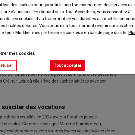
utilise des cookies pour garantir le bon fonctionnement des services ess
esure d’audience. En cliquant sur « Tout Accepter », vous consentez à
ation de ces cookies et au traitement de vos données à caractère person
es finalités décrites. Vous pourrez à tout moment revenir sur vos choix,
t le lien « Modifier mes préférences cookies » en bas de page du site.
Plu
trer mes cookies
refuser
Tout accepter
rix à l'installation en agriculture lors d'une soirée organisée au
er
ne de partenaires du monde agricole. Le 1
prix a été décerné à
Cré-sur-Loir, où elle élève des vaches laitières avec son
t susciter des vocations
agriculteurs installés en 2024 avec la Dotation jeunes
es et durables. Comme le souligne Maxime Guimbreteau,
bjectif de donner envie à d'autres jeunes de s'installer et de se