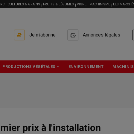
RC
CULTURES & GRAINS
FRUITS & LÉGUMES
VIGNE
MACHINISME
LES MARCHÉ
USER
Je m'abonne
Annonces légales
ACCOUNT
MENU
PRODUCTIONS VÉGÉTALES
ENVIRONNEMENT
MACHINIS
ier prix à l'installation