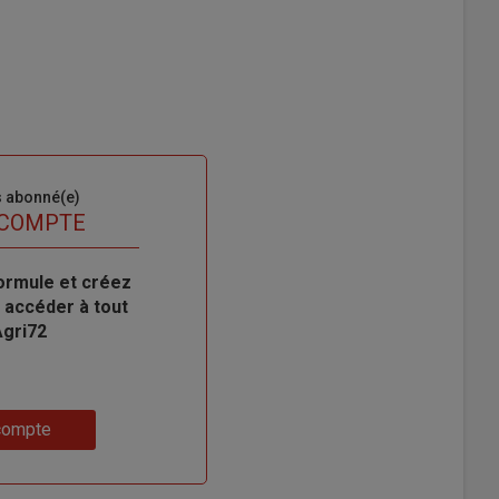
s abonné(e)
 COMPTE
ormule et créez
 accéder à tout
Agri72
compte