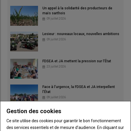
Un appel à la solidarité des producteurs de
maïs sarthois
09 juillet 2026
Lesieur : nouveaux locaux, nouvelles ambitions
09 juillet 2026
FDSEA et JA mettent la pression sur l'État
23 juillet 2026
Face à l'urgence, la FDSEA et JA interpellent
l'État
09 juillet 2026
Gestion des cookies
Face à la crise fourragère, l'élevage laitier
réclame un plan d'urgence
Ce site utilise des cookies pour garantir le bon fonctionnement
30 juillet 2026
des services essentiels et de mesure d’audience. En cliquant sur