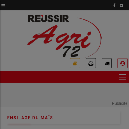
Aller
au
contenu
principal
USER
ACCOUNT
MENU
Publicité
ENSILAGE DU MAÏS