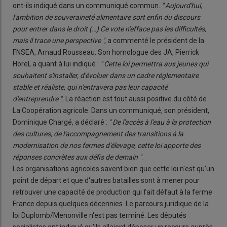
ont-ils indiqué dans un communiqué commun.
" Aujourd'hui,
l'ambition de souveraineté alimentaire sort enfin du discours
pour entrer dans le droit (…) Ce vote n'efface pas les difficultés,
mais il trace une perspective "
, a commenté le président de la
FNSEA, Arnaud Rousseau. Son homologue des JA, Pierrick
Horel, a quant à lui indiqué :
" Cette loi permettra aux jeunes qui
souhaitent s'installer, d'évoluer dans un cadre réglementaire
stable et réaliste, qui n'entravera pas leur capacité
d'entreprendre ".
La réaction est tout aussi positive du côté de
La Coopération agricole. Dans un communiqué, son président,
Dominique Chargé, a déclaré :
" De l'accès à l'eau à la protection
des cultures, de l'accompagnement des transitions à la
modernisation de nos fermes d'élevage, cette loi apporte des
réponses concrètes aux défis de demain "
.
Les organisations agricoles savent bien que cette loi n'est qu'un
point de départ et que d'autres batailles sont à mener pour
retrouver une capacité de production qui fait défaut à la ferme
France depuis quelques décennies. Le parcours juridique de la
loi Duplomb/Menonville n'est pas terminé. Les députés
socialistes ont indiqué qu'ils allaient déposer un recours auprès