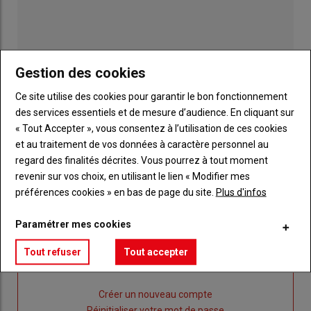
Gestion des cookies
Ce site utilise des cookies pour garantir le bon fonctionnement
des services essentiels et de mesure d’audience. En cliquant sur
« Tout Accepter », vous consentez à l’utilisation de ces cookies
Publicité
et au traitement de vos données à caractère personnel au
regard des finalités décrites. Vous pourrez à tout moment
revenir sur vos choix, en utilisant le lien « Modifier mes
préférences cookies » en bas de page du site.
Plus d'infos
Sous-
Vous êtes abonné(e)
titre
TITRE
IDENTIFIEZ-VOUS
Paramétrer mes cookies
Tout refuser
Tout accepter
Body
Connectez-vous à votre compte pour profiter
de votre abonnement
Lien
Créer un nouveau compte
"Créer
Lien
Réinitialiser votre mot de passe