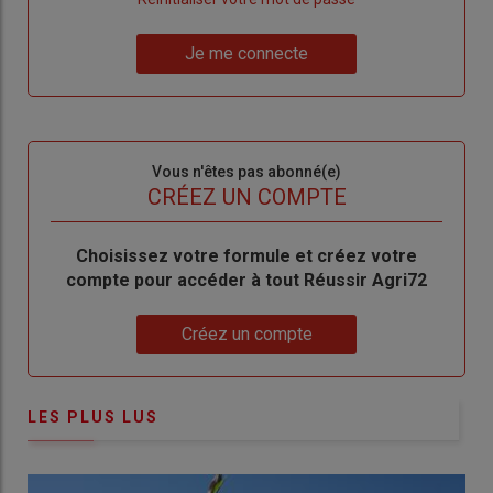
un
"Réinitialiser
Lien
nouveau
votre
Je me connecte
"Je
compte"
mot
me
de
connecte"
passe"
Sous-
Vous n'êtes pas abonné(e)
titre
TITRE
CRÉEZ UN COMPTE
Body
Choisissez votre formule et créez votre
compte pour accéder à tout Réussir Agri72
Lien
Créez un compte
LES PLUS LUS