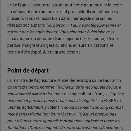
de La France Insoumise auront tout tenté pour torpiller le texte
en déposant une motion de rejet préalable. Ils ont dénoncé à
plusieurs reprises, aussi bien dans l'hémicycle que sur les
réseaux sociaux une
" loi poison (…) qui ne protège personne et
surtout pas les agriculteurs. Vous répondez à des lobbys "
, a
ainsi vitupéré la députée Claire Lejeune (LFI, Essonne). Peine
perdue, malgré leurs gesticulations et leurs éructations, le
texte a été adopté. A leur grand désarroi.
Point de départ
La ministre de l'agriculture, Annie Genevard, a salué l'adoption
de ce texte perçu comme
" le chemin de la reconquête de notre
souveraineté alimentaire "
pour des agriculteurs français
" qui ne
demandent pas des passe-droits mais de l'équité "
. La FNSEA et
Jeunes agriculteurs y voient
" l'aboutissement d'un long combat
mené sans relâche "
par leurs réseaux.
" C'est un premier pas
pour relancer notre appareil de production agricole et poser les
fondations d'une reconquête de notre souveraineté alimentaire "
,