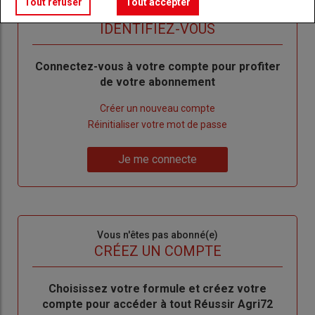
Tout refuser
Tout accepter
Sous-
Vous êtes abonné(e)
titre
TITRE
IDENTIFIEZ-VOUS
Body
Connectez-vous à votre compte pour profiter
de votre abonnement
Lien
Créer un nouveau compte
"Créer
Lien
Réinitialiser votre mot de passe
un
"Réinitialiser
Lien
nouveau
votre
Je me connecte
"Je
compte"
mot
me
de
connecte"
passe"
Sous-
Vous n'êtes pas abonné(e)
titre
TITRE
CRÉEZ UN COMPTE
Body
Choisissez votre formule et créez votre
compte pour accéder à tout Réussir Agri72