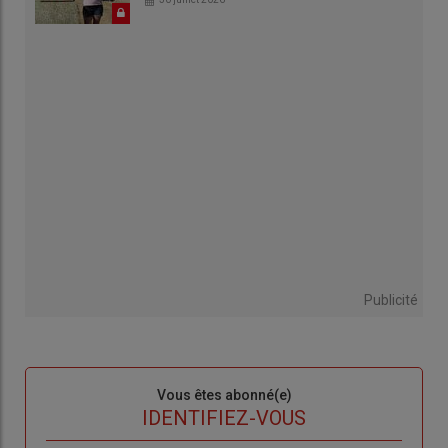
Publicité
Sous-
Vous êtes abonné(e)
titre
TITRE
IDENTIFIEZ-VOUS