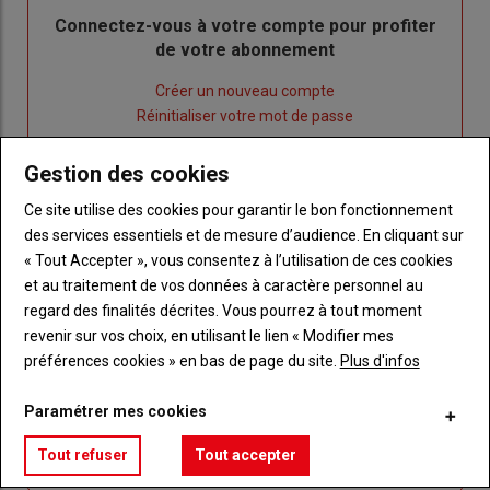
Body
Connectez-vous à votre compte pour profiter
de votre abonnement
Lien
Créer un nouveau compte
"Créer
Lien
Réinitialiser votre mot de passe
un
"Réinitialiser
Lien
nouveau
votre
Je me connecte
Gestion des cookies
"Je
compte"
mot
Ce site utilise des cookies pour garantir le bon fonctionnement
me
de
des services essentiels et de mesure d’audience. En cliquant sur
connecte"
passe"
« Tout Accepter », vous consentez à l’utilisation de ces cookies
et au traitement de vos données à caractère personnel au
Sous-
Vous n'êtes pas abonné(e)
titre
TITRE
CRÉEZ UN COMPTE
regard des finalités décrites. Vous pourrez à tout moment
revenir sur vos choix, en utilisant le lien « Modifier mes
préférences cookies » en bas de page du site.
Plus d'infos
Body
Choisissez votre formule et créez votre
compte pour accéder à tout Réussir Agri72
Paramétrer mes cookies
Lien
Créez un compte
Tout refuser
Tout accepter