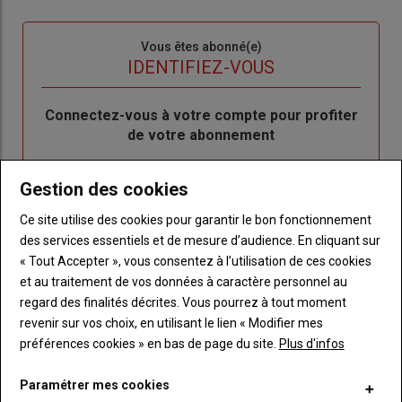
Sous-
Vous êtes abonné(e)
titre
TITRE
IDENTIFIEZ-VOUS
Body
Connectez-vous à votre compte pour profiter
de votre abonnement
Lien
Créer un nouveau compte
Gestion des cookies
"Créer
Lien
Réinitialiser votre mot de passe
un
"Réinitialiser
Ce site utilise des cookies pour garantir le bon fonctionnement
Lien
nouveau
votre
Je me connecte
des services essentiels et de mesure d’audience. En cliquant sur
"Je
compte"
mot
« Tout Accepter », vous consentez à l’utilisation de ces cookies
me
de
et au traitement de vos données à caractère personnel au
connecte"
passe"
regard des finalités décrites. Vous pourrez à tout moment
revenir sur vos choix, en utilisant le lien « Modifier mes
Sous-
Vous n'êtes pas abonné(e)
titre
préférences cookies » en bas de page du site.
Plus d'infos
TITRE
CRÉEZ UN COMPTE
Paramétrer mes cookies
Body
Choisissez votre formule et créez votre