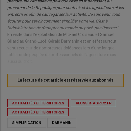
prendre une circulaire de politique civile en m'adressant au
procureur de la République pour soutenir et les agriculteurs et les
entreprises afin de sauvegarder leur activité. Je suis venu vous
écouter pour savoir comment simplifier votre vie
.
C'est à
l'administration de s'adapter au monde du privé, pas l'inverse."
En visite dans l'exploitation de Mickaël Croiseau et Samuel
Gillard au Grand-Lucé, Gérald Darmanin est en effet surtout
venu recueillir de nombreuses doléances lors d'une longue
table ronde peuplée de professionnels de l'agriculture mais
aussi du droit.
ACTUALITÉS ET TERRITOIRES
REUSSIR-AGRI72.FR
ACTUALITÉS ET TERRITOIRES
SIMPLIFICATION
DARMANIN