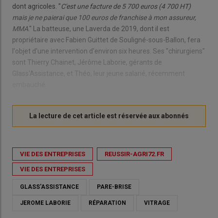
dont agricoles. "
C'est une facture de 5 700 euros (4 700 HT)
mais je ne paierai que 100 euros de franchise à mon assureur,
MMA
." La batteuse, une Laverda de 2019, dont il est
propriétaire avec Fabien Guittet de Souligné-sous-Ballon, fera
l'objet d'une intervention d'environ six heures. Ses "chirurgiens"
sont Thierry Chainet, Jérôme Laborie, gérants de
Glass'Assistance, et Théo, leur jeune salarié, récemment
embauché.
VIE DES ENTREPRISES
REUSSIR-AGRI72.FR
VIE DES ENTREPRISES
GLASS'ASSISTANCE
PARE-BRISE
JEROME LABORIE
RÉPARATION
VITRAGE