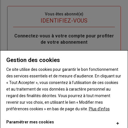
Sous-
Vous êtes abonné(e)
titre
TITRE
IDENTIFIEZ-VOUS
Body
Connectez-vous à votre compte pour profiter
de votre abonnement
Lien
Créer un nouveau compte
Gestion des cookies
"Créer
Lien
Réinitialiser votre mot de passe
un
"Réinitialiser
Ce site utilise des cookies pour garantir le bon fonctionnement
Lien
nouveau
votre
Je me connecte
des services essentiels et de mesure d’audience. En cliquant sur
"Je
compte"
mot
« Tout Accepter », vous consentez à l’utilisation de ces cookies
me
de
et au traitement de vos données à caractère personnel au
connecte"
passe"
regard des finalités décrites. Vous pourrez à tout moment
revenir sur vos choix, en utilisant le lien « Modifier mes
Sous-
Vous n'êtes pas abonné(e)
titre
préférences cookies » en bas de page du site.
Plus d'infos
TITRE
CRÉEZ UN COMPTE
Paramétrer mes cookies
Body
Choisissez votre formule et créez votre