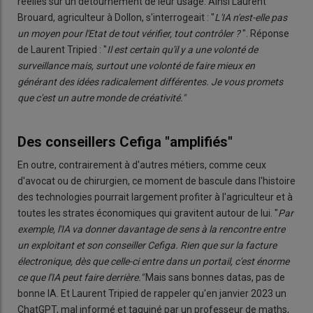
réelles sur un détournement de leur usage. Ainsi Laurent
Brouard, agriculteur à Dollon, s'interrogeait : "
L'IA n'est-elle pas
un moyen pour l'Etat de tout vérifier, tout contrôler ?
". Réponse
de Laurent Tripied : "
Il est certain qu'il y a une volonté de
surveillance mais, surtout une volonté de faire mieux en
générant des idées radicalement différentes. Je vous promets
que c'est un autre monde de créativité."
Des conseillers Cefiga "amplifiés"
En outre, contrairement à d'autres métiers, comme ceux
d'avocat ou de chirurgien, ce moment de bascule dans l'histoire
des technologies pourrait largement profiter à l'agriculteur et à
toutes les strates économiques qui gravitent autour de lui. "
Par
exemple, l'IA va donner davantage de sens à la rencontre entre
un exploitant et son conseiller Cefiga. Rien que sur la facture
électronique, dès que celle-ci entre dans un portail, c'est énorme
ce que l'IA peut faire derrière."
Mais sans bonnes datas, pas de
bonne IA. Et Laurent Tripied de rappeler qu'en janvier 2023 un
ChatGPT, mal informé et taquiné par un professeur de maths,