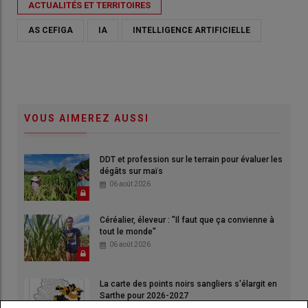
ACTUALITÉS ET TERRITOIRES
AS CEFIGA
IA
INTELLIGENCE ARTIFICIELLE
VOUS AIMEREZ AUSSI
DDT et profession sur le terrain pour évaluer les
dégâts sur maïs
06 août 2026
Céréalier, éleveur : "Il faut que ça convienne à
tout le monde"
06 août 2026
La carte des points noirs sangliers s'élargit en
Sarthe pour 2026-2027