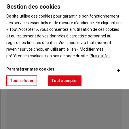
06 août 2026
Gestion des cookies
Faible volume en maïs non irrigué
Ce site utilise des cookies pour garantir le bon fonctionnement
06 août 2026
des services essentiels et de mesure d’audience. En cliquant sur
« Tout Accepter », vous consentez à l’utilisation de ces cookies
et au traitement de vos données à caractère personnel au
Sillé-le-Guillaume,
regard des finalités décrites. Vous pourrez à tout moment
capitale du turf ce samedi
revenir sur vos choix, en utilisant le lien « Modifier mes
06 août 2026
préférences cookies » en bas de page du site.
Plus d'infos
Paramétrer mes cookies
Tout refuser
Tout accepter