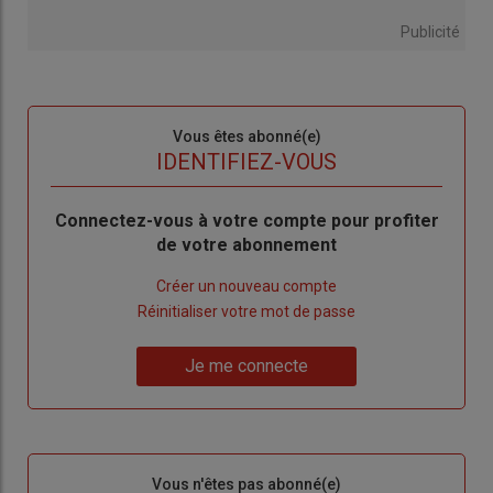
Publicité
Sous-
Vous êtes abonné(e)
titre
TITRE
IDENTIFIEZ-VOUS
Body
Connectez-vous à votre compte pour profiter
de votre abonnement
Lien
Créer un nouveau compte
"Créer
Lien
Réinitialiser votre mot de passe
un
"Réinitialiser
Lien
nouveau
votre
Je me connecte
"Je
compte"
mot
me
de
connecte"
passe"
Sous-
Vous n'êtes pas abonné(e)