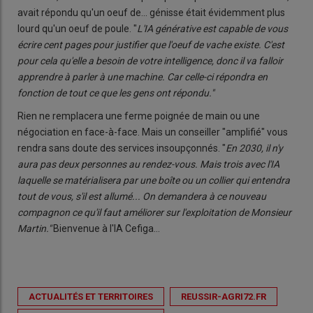
avait répondu qu'un oeuf de... génisse était évidemment plus
lourd qu'un oeuf de poule. "
L'IA générative est capable de vous
écrire cent pages pour justifier que l'oeuf de vache existe. C'est
pour cela qu'elle a besoin de votre intelligence, donc il va falloir
apprendre à parler à une machine. Car celle-ci répondra en
fonction de tout ce que les gens ont répondu."
Rien ne remplacera une ferme poignée de main ou une
négociation en face-à-face. Mais un conseiller "amplifié" vous
rendra sans doute des services insoupçonnés. "
En 2030, il n'y
aura pas deux personnes au rendez-vous. Mais trois avec l'IA
laquelle se matérialisera par une boîte ou un collier qui entendra
tout de vous, s'il est allumé... On demandera à ce nouveau
compagnon ce qu'il faut améliorer sur l'exploitation de Monsieur
Martin."
Bienvenue à l'IA Cefiga...
ACTUALITÉS ET TERRITOIRES
REUSSIR-AGRI72.FR