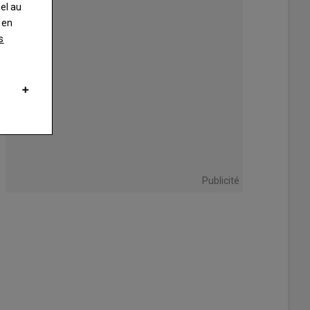
nel au
 en
s
Publicité