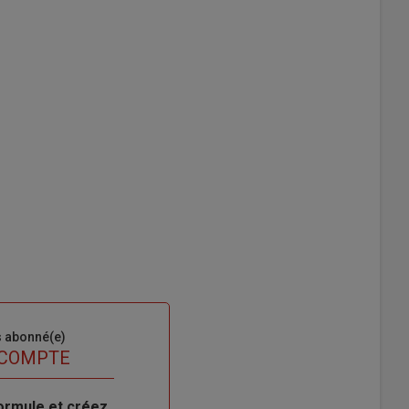
s abonné(e)
 COMPTE
ormule et créez