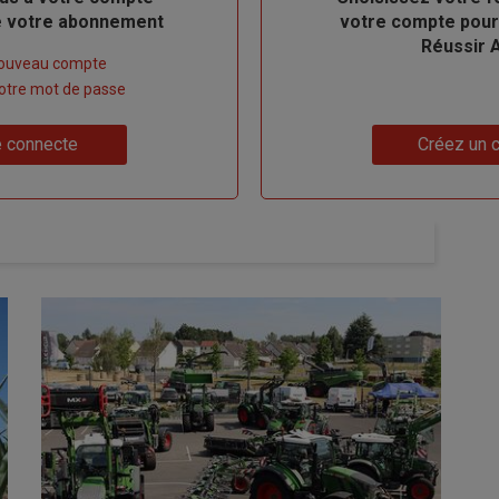
de votre abonnement
votre compte pour
Réussir 
nouveau compte
 votre mot de passe
Lien
 connecte
Créez un 