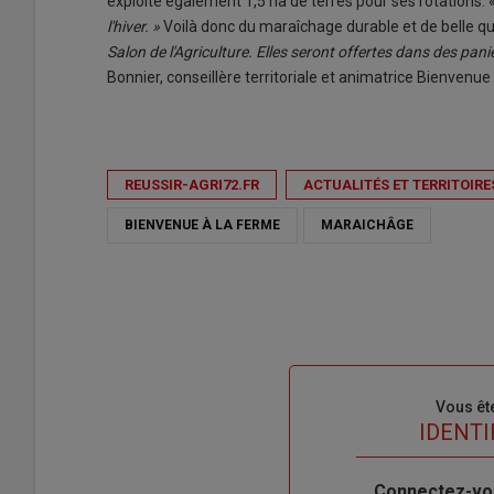
exploite également 1,5 ha de terres pour ses rotations. 
l'hiver. »
Voilà donc du maraîchage durable et de belle qua
Salon de l'Agriculture. Elles seront offertes dans des pan
Bonnier, conseillère territoriale et animatrice Bienvenue
REUSSIR-AGRI72.FR
ACTUALITÉS ET TERRITOIRE
BIENVENUE À LA FERME
MARAICHÂGE
Sous-
Vous êt
titre
TITRE
IDENTI
Body
Connectez-vo