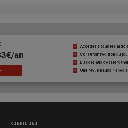
E
Accédez à tous les articl
Liste
33€/an
à
Consulter l'édition du j
puce
L’accès aux dossiers th
E
Une revue Réussir spécia
RUBRIQUES