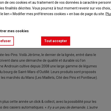
ation de ces cookies et au traitement de vos données à caractère person
es finalités décrites. Vous pourrez à tout moment revenir sur vos choix,
t le lien « Modifier mes préférences cookies » en bas de page du site.
Plu
trer mes cookies
refuser
Tout accepter
-les-Pins. Voilà Jérôme, le dernier de la lignée, entré dans le
scrivent dans une démarche de qualité et durable où l'on
rôme Androuin cultive depuis 2008 une large gamme de légumes
re du bourg de Saint-Mars-d'Outillé. Leurs produits sont proposés
 les marchés du Mans (Les Maillets, Cité des Pins et Pontlieue).
lus cette année un click & collect, avec la possibilité pour les
s des casiers automatiques. «
Il y a un peu de demande. L'autre