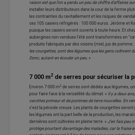
raison est que l'on a perdu un peu de chiffre d'affaires s
installer leurs distributeurs dans la cour de la ferme pl
les contraintes du ravitaillement et les risques de vand
ces 105 casiers réfrigérés : 100 000 euros. Jérôme et Ka
puisque les casiers seront ouverts à toute heure. Et chez 
aubergines non vendues l'été sont transformées en "ca
produits fabriqués par des voisins (miel, jus de pomme...
les courgettes, sont des légumes que les gens cultivent d
Donc, autant en écouler un peu
. »
2
7 000 m
de serres pour sécuriser la 
2
Environ 7 000 m
de serres sont dédiés aux légumes, un
pour faire face à la versatilité du climat. «
Il y a deux ans
carottes primeur et de pommes de terre nouvelles. En rem
c'est la période creuse. Les plants de courgettes seront 
les légumes ont la part belle de la production, les mara
dernières sont cultivées en pleine terre. «
J'en fais peu m
protège pourtant davantage des maladies, car la fraise est 