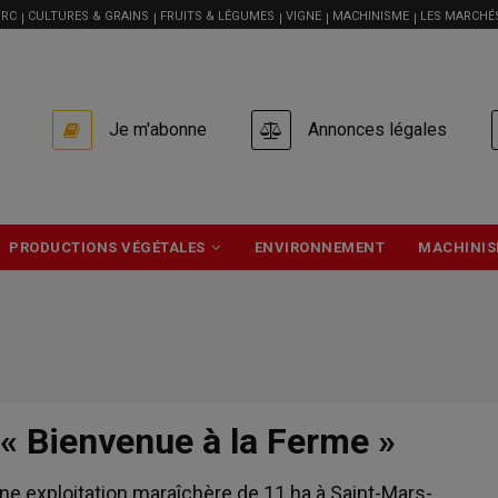
RC
CULTURES & GRAINS
FRUITS & LÉGUMES
VIGNE
MACHINISME
LES MARCHÉ
USER
Je m'abonne
Annonces légales
ACCOUNT
MENU
PRODUCTIONS VÉGÉTALES
ENVIRONNEMENT
MACHINIS
« Bienvenue à la Ferme »
ne exploitation maraîchère de 11 ha à Saint-Mars-