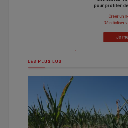
pour profiter 
Lien
Créer un 
"Créer
Lien
Réinitialiser
un
"Réinitialiser
Lien
nouveau
votre
Je me
"Je
compte"
mot
me
de
connecte"
passe"
LES PLUS LUS