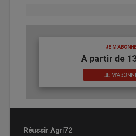
TITRE
JE M'ABONN
Body
A partir de 1
Lien
JE M'ABONN
Réussir Agri72