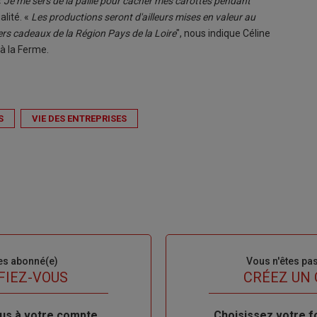
«
Je me sers de la paille pour cacher mes carottes pendant
lité. «
Les productions seront d'ailleurs mises en valeur au
iers cadeaux de la Région Pays de la Loire
", nous indique Céline
 à la Ferme.
S
VIE DES ENTREPRISES
es abonné(e)
Sous-
Vous n'êtes pa
titre
FIEZ-VOUS
TITRE
CRÉEZ UN
us à votre compte
Body
Choisissez votre f