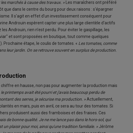
ur les marchés à cause des travaux. »
Les maraîchers ont préféré
utôt que dans le centre du bourg pour deux raisons : s'épargner
alisme. Il s'agit en effet d'un investissement conséquent pour
rine Androuin espèrent capter une plus large clientèle d'actifs
les Androuin, rien n'est perdu. Pour éviter le gaspillage, les
viar" et sont proposées en boutique, tout comme quelques
). Prochaine étape, le coulis de tomates. «
Les tomates, comme
ans leur jardin. On se retrouve souvent en surplus de production.
production
 chiffre en hausse, non pas pour augmenter la production mais
, le printemps avait été pourri et j'avais beaucoup perdu de
ontant des serres, je sécurise ma production. »
Actuellement,
plantés en mars, puis en avril, ce sera au tour des tomates. Si
îchers produisent aussi des framboises et des fraises. Ces
ais de bonne qualité. Je ne me lance pas dans le hors-sol, qui
un plaisir pour moi, ainsi qu'une tradition familiale. »
Jérôme