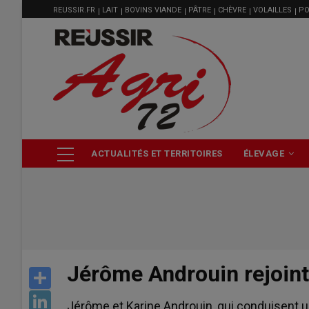
MENU
Aller
REUSSIR.FR
LAIT
BOVINS VIANDE
PÂTRE
CHÈVRE
VOLAILLES
PO
FILIÈRE
au
contenu
principal
NAVIGATION
ACTUALITÉS ET TERRITOIRES
ÉLEVAGE
PRINCIPALE
Jérôme Androuin rejoint
Share
LinkedIn
Jérôme et Karine Androuin, qui conduisent u