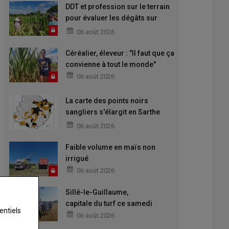
DDT et profession sur le terrain
pour évaluer les dégâts sur
maïs
06 août 2026
Céréalier, éleveur : "Il faut que ça
convienne à tout le monde"
06 août 2026
La carte des points noirs
sangliers s'élargit en Sarthe
pour 2026-2027
06 août 2026
Faible volume en maïs non
irrigué
06 août 2026
Sillé-le-Guillaume,
capitale du turf ce samedi
entiels
06 août 2026