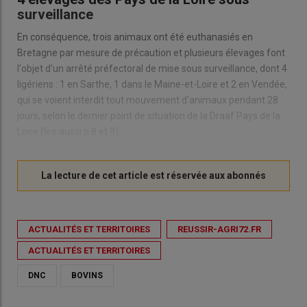
surveillance
En conséquence, trois animaux ont été euthanasiés en
Bretagne par mesure de précaution et plusieurs élevages font
l'objet d'un arrêté préfectoral de mise sous surveillance, dont 4
ligériens : 1 en Sarthe, 1 dans le Maine-et-Loire et 2 en Vendée,
qui se voient interdit tout mouvement d'animaux pendant 28
jours, selon le dernier point de situation de la Draaf Pays de la
Loire (lire aussi p.8 et 9).
ACTUALITÉS ET TERRITOIRES
REUSSIR-AGRI72.FR
ACTUALITÉS ET TERRITOIRES
DNC
BOVINS