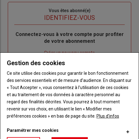
Sous-
Vous êtes abonné(e)
titre
TITRE
IDENTIFIEZ-VOUS
Body
Connectez-vous à votre compte pour profiter
de votre abonnement
Lien
Créer un nouveau compte
"Créer
Lien
Réinitialiser votre mot de passe
Gestion des cookies
un
"Réinitialiser
Ce site utilise des cookies pour garantir le bon fonctionnement
Lien
nouveau
votre
Je me connecte
des services essentiels et de mesure d’audience. En cliquant sur
"Je
compte"
mot
« Tout Accepter », vous consentez à l’utilisation de ces cookies
me
de
et au traitement de vos données à caractère personnel au
connecte"
passe"
regard des finalités décrites. Vous pourrez à tout moment
Sous-
Vous n'êtes pas abonné(e)
revenir sur vos choix, en utilisant le lien « Modifier mes
titre
TITRE
CRÉEZ UN COMPTE
préférences cookies » en bas de page du site.
Plus d'infos
Paramétrer mes cookies
Body
Choisissez votre formule et créez votre