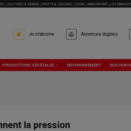
RC
CULTURES & GRAINS
FRUITS & LÉGUMES
VIGNE
MACHINISME
LES MARCHÉ
USER
Je m'abonne
Annonces légales
ACCOUNT
MENU
PRODUCTIONS VÉGÉTALES
ENVIRONNEMENT
MACHINIS
nent la pression