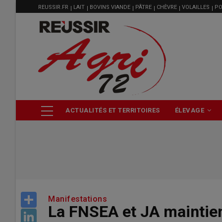
MENU
Aller
REUSSIR.FR
LAIT
BOVINS VIANDE
PÂTRE
CHÈVRE
VOLAILLES
PO
FILIÈRE
au
contenu
principal
NAVIGATION
ACTUALITÉS ET TERRITOIRES
ÉLEVAGE
PRINCIPALE
Share
Manifestations
La FNSEA et JA maintien
LinkedIn