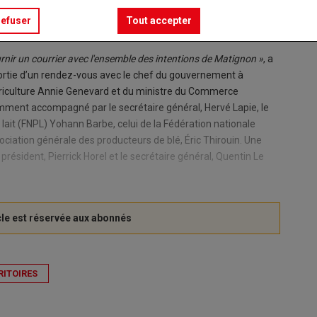
refuser
Tout accepter
ournir un courrier avec l'ensemble des intentions de Matignon »
, a
ortie d’un rendez-vous avec le chef du gouvernement à
Agriculture Annie Genevard et du ministre du Commerce
amment accompagné par le secrétaire général, Hervé Lapie, le
lait (FNPL) Yohann Barbe, celui de la Fédération nationale
sociation générale des producteurs de blé, Éric Thirouin. Une
résident, Pierrick Horel et le secrétaire général, Quentin Le
RITOIRES