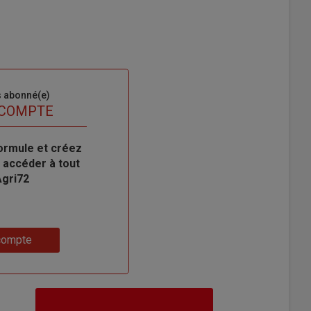
s abonné(e)
 COMPTE
ormule et créez
 accéder à tout
Agri72
compte