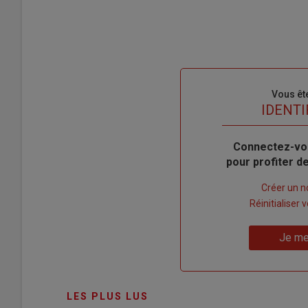
Sous-
Vous êt
titre
TITRE
IDENTI
Body
Connectez-vo
pour profiter 
Lien
Créer un 
"Créer
Lien
Réinitialiser
un
"Réinitialiser
Lien
nouveau
votre
Je me
"Je
compte"
mot
me
de
connecte"
passe"
LES PLUS LUS