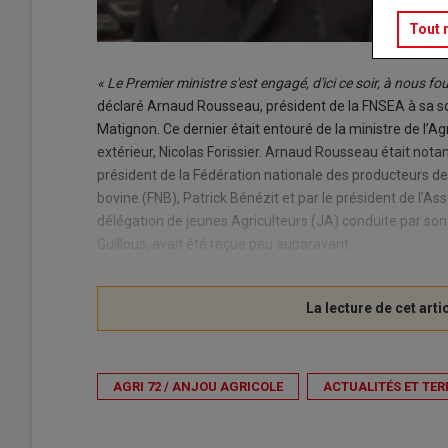
Tout 
« Le Premier ministre s'est engagé, d'ici ce soir, à nous f
déclaré Arnaud Rousseau, président de la FNSEA à sa s
Matignon. Ce dernier était entouré de la ministre de l’
extérieur, Nicolas Forissier. Arnaud Rousseau était not
président de la Fédération nationale des producteurs de 
bovine (FNB), Patrick Bénézit et par le président de l’As
délégation de jeunes Agriculteurs (JA) conduite par son p
Guillous, avait été reçue peu auparavant.
AGRI 72 / ANJOU AGRICOLE
ACTUALITÉS ET TER