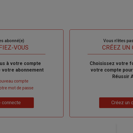
es abonné(e)
Sous-
Vous n'êtes pa
titre
FIEZ-VOUS
TITRE
CRÉEZ UN
us à votre compte
Body
Choisissez votre f
de votre abonnement
votre compte pour
Réussir 
nouveau compte
 votre mot de passe
Lien
 connecte
Créez un 