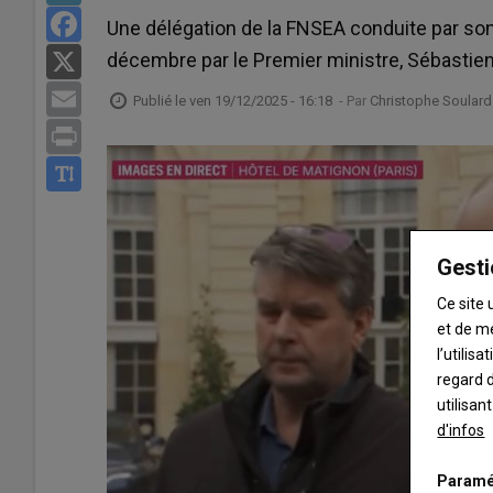
Facebook
Une délégation de la FNSEA conduite par son
décembre par le Premier ministre, Sébastien
X
Email
Publié le
ven 19/12/2025 - 16:18
- Par
Christophe Soulard
Print
Gesti
Ce site 
et de m
l’utilis
regard d
utilisan
d'infos
Paramé