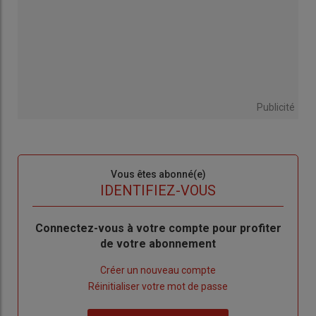
Publicité
Sous-
Vous êtes abonné(e)
titre
TITRE
IDENTIFIEZ-VOUS
Body
Connectez-vous à votre compte pour profiter
de votre abonnement
Lien
Créer un nouveau compte
"Créer
Lien
Réinitialiser votre mot de passe
un
"Réinitialiser