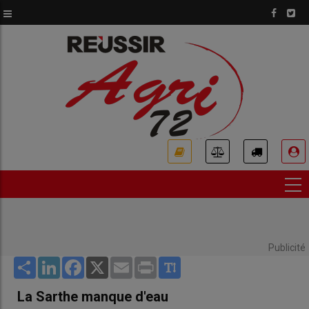
Aller
au
contenu
principal
USER
ACCOUNT
MENU
Publicité
Share
LinkedIn
Facebook
X
Email
Print
La Sarthe manque d'eau