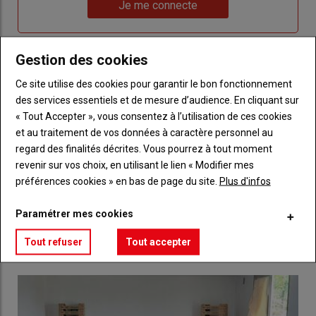
Lien
nouveau
votre
Je me connecte
"Je
compte"
mot
me
de
connecte"
passe"
Gestion des cookies
Sous-
Vous n'êtes pas abonné(e)
Ce site utilise des cookies pour garantir le bon fonctionnement
titre
TITRE
CRÉEZ UN COMPTE
des services essentiels et de mesure d’audience. En cliquant sur
« Tout Accepter », vous consentez à l’utilisation de ces cookies
et au traitement de vos données à caractère personnel au
Body
Choisissez votre formule et créez votre
regard des finalités décrites. Vous pourrez à tout moment
compte pour accéder à tout Réussir Agri72
revenir sur vos choix, en utilisant le lien « Modifier mes
préférences cookies » en bas de page du site.
Plus d'infos
Lien
Créez un compte
Paramétrer mes cookies
LES PLUS LUS
Tout refuser
Tout accepter