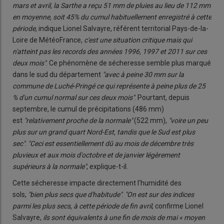
mars et avril, la Sarthe a reçu 51 mm de pluies au lieu de 112 mm
en moyenne, soit 45% du cumul habituellement enregistré à cette
période,
indique Lionel Salvayre, référent territorial Pays-de-la-
Loire de MétéoFrance,
c'est une situation critique mais qui
n'atteint pas les records des années 1996, 1997 et 2011 sur ces
deux mois"
. Ce phénomène de sécheresse semble plus marqué
dans le sud du département
"avec à peine 30 mm sur la
commune de Luché-Pringé ce qui représente à peine plus de 25
% d'un cumul normal sur ces deux mois"
. Pourtant, depuis
septembre, le cumul de précipitations (486 mm)
est
"relativement proche de la normale"
(522 mm),
"voire un peu
plus sur un grand quart Nord-Est, tandis que le Sud est plus
sec"
.
"Ceci est essentiellement dû au mois de décembre très
pluvieux et aux mois d'octobre et de janvier légèrement
supérieurs à la normale"
, explique-t-il.
Cette sécheresse impacte directement l'humidité des
sols,
"bien plus secs que d'habitude"
.
"On est sur des indices
parmi les plus secs, à cette période de fin avril
, confirme Lionel
Salvayre,
ils sont équivalents à une fin de mois de mai « moyen