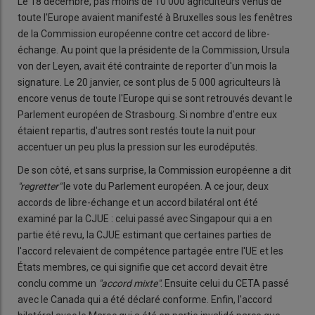
Le 18 décembre, pas moins de 10 000 agriculteurs venus de
toute l'Europe avaient manifesté à Bruxelles sous les fenêtres
de la Commission européenne contre cet accord de libre-
échange. Au point que la présidente de la Commission, Ursula
von der Leyen, avait été contrainte de reporter d'un mois la
signature. Le 20 janvier, ce sont plus de 5 000 agriculteurs là
encore venus de toute l'Europe qui se sont retrouvés devant le
Parlement européen de Strasbourg. Si nombre d'entre eux
étaient repartis, d'autres sont restés toute la nuit pour
accentuer un peu plus la pression sur les eurodéputés.
De son côté, et sans surprise, la Commission européenne a dit
"regretter"
le vote du Parlement européen. A ce jour, deux
accords de libre-échange et un accord bilatéral ont été
examiné par la CJUE : celui passé avec Singapour qui a en
partie été revu, la CJUE estimant que certaines parties de
l'accord relevaient de compétence partagée entre l'UE et les
États membres, ce qui signifie que cet accord devait être
conclu comme un
"accord mixte"
. Ensuite celui du CETA passé
avec le Canada qui a été déclaré conforme. Enfin, l'accord