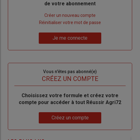
de votre abonnement
Lien
Créer un nouveau compte
"Créer
Lien
Réinitialiser votre mot de passe
un
"Réinitialiser
Lien
nouveau
votre
Je me connecte
"Je
compte"
mot
me
de
connecte"
passe"
Sous-
Vous n'êtes pas abonné(e)
titre
TITRE
CRÉEZ UN COMPTE
Body
Choisissez votre formule et créez votre
compte pour accéder à tout Réussir Agri72
Lien
Créez un compte