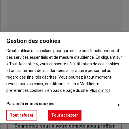
Gestion des cookies
Ce site utilise des cookies pour garantir le bon fonctionnement
des services essentiels et de mesure d’audience. En cliquant sur
« Tout Accepter », vous consentez à l’utilisation de ces cookies
et au traitement de vos données à caractère personnel au
Publicité
regard des finalités décrites. Vous pourrez à tout moment
revenir sur vos choix, en utilisant le lien « Modifier mes
préférences cookies » en bas de page du site.
Plus d'infos
Paramétrer mes cookies
Sous-
Vous êtes abonné(e)
titre
TITRE
IDENTIFIEZ-VOUS
Tout refuser
Tout accepter
Body
Connectez-vous à votre compte pour profiter