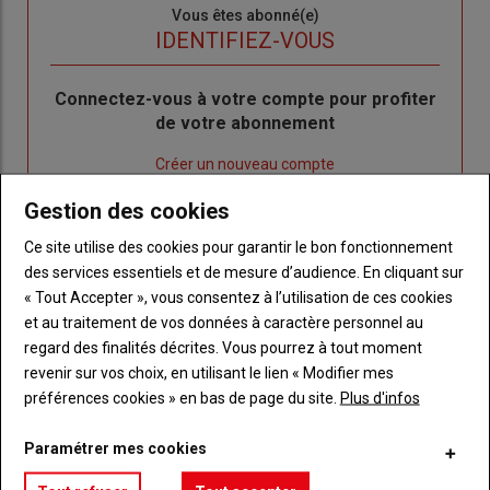
Sous-
Vous êtes abonné(e)
titre
TITRE
IDENTIFIEZ-VOUS
Body
Connectez-vous à votre compte pour profiter
de votre abonnement
Lien
Créer un nouveau compte
"Créer
Lien
Réinitialiser votre mot de passe
Gestion des cookies
un
"Réinitialiser
Lien
nouveau
votre
Je me connecte
Ce site utilise des cookies pour garantir le bon fonctionnement
"Je
compte"
mot
des services essentiels et de mesure d’audience. En cliquant sur
me
de
« Tout Accepter », vous consentez à l’utilisation de ces cookies
connecte"
passe"
et au traitement de vos données à caractère personnel au
regard des finalités décrites. Vous pourrez à tout moment
Sous-
Vous n'êtes pas abonné(e)
revenir sur vos choix, en utilisant le lien « Modifier mes
titre
TITRE
CRÉEZ UN COMPTE
préférences cookies » en bas de page du site.
Plus d'infos
Body
Choisissez votre formule et créez votre
Paramétrer mes cookies
compte pour accéder à tout Réussir Agri72