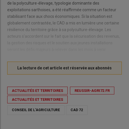
de la polyculture-élevage, typologie dominante des
exploitations sarthoises, a été réaffirmée comme un facteur
stabilisant face aux chocs économiques. Si la situation est
globalement contrastée, le CAD a mis en lumière une certaine
résilience du territoire grâce à sa polyculture-élevage. Les
acteurs s'accordent sur le fait que la sécurisation des revenus,
la gestion des risques et le soutien aux jeunes installations
seront les défis majeurs à relever dans les mois à venir.
ACTUALITÉS ET TERRITOIRES
REUSSIR-AGRI72.FR
ACTUALITÉS ET TERRITOIRES
CONSEIL DE L'AGRICULTURE
CAD 72