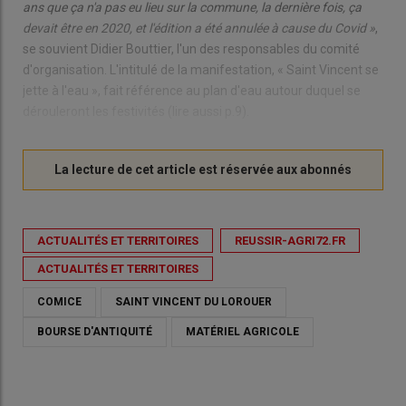
ans que ça n'a pas eu lieu sur la commune, la dernière fois, ça
devait être en 2020, et l'édition a été annulée à cause du Covid »
,
se souvient Didier Bouttier, l'un des responsables du comité
d'organisation. L'intitulé de la manifestation, « Saint Vincent se
jette à l'eau », fait référence au plan d'eau autour duquel se
dérouleront les festivités (lire aussi p.9).
ACTUALITÉS ET TERRITOIRES
REUSSIR-AGRI72.FR
ACTUALITÉS ET TERRITOIRES
COMICE
SAINT VINCENT DU LOROUER
BOURSE D'ANTIQUITÉ
MATÉRIEL AGRICOLE