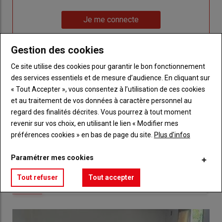
un
"Réinitialiser
Lien
nouveau
votre
Je me connecte
"Je
compte"
mot
me
de
Gestion des cookies
connecte"
passe"
Ce site utilise des cookies pour garantir le bon fonctionnement
Sous-
Vous n'êtes pas abonné(e)
des services essentiels et de mesure d’audience. En cliquant sur
titre
TITRE
CRÉEZ UN COMPTE
« Tout Accepter », vous consentez à l’utilisation de ces cookies
et au traitement de vos données à caractère personnel au
Body
Choisissez votre formule et créez votre
regard des finalités décrites. Vous pourrez à tout moment
compte pour accéder à tout Réussir Agri72
revenir sur vos choix, en utilisant le lien « Modifier mes
préférences cookies » en bas de page du site.
Plus d'infos
Lien
Créez un compte
Paramétrer mes cookies
Tout refuser
Tout accepter
LES PLUS LUS