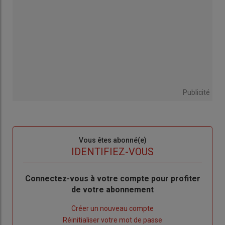
Publicité
Sous-
Vous êtes abonné(e)
titre
TITRE
IDENTIFIEZ-VOUS
Body
Connectez-vous à votre compte pour profiter
de votre abonnement
Lien
Créer un nouveau compte
"Créer
Lien
Réinitialiser votre mot de passe