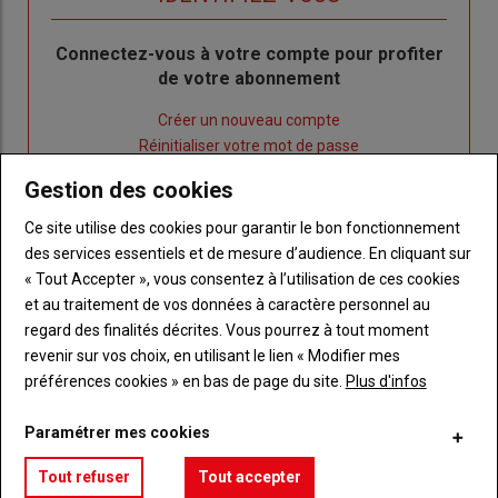
Body
Connectez-vous à votre compte pour profiter
de votre abonnement
Lien
Créer un nouveau compte
"Créer
Lien
Réinitialiser votre mot de passe
un
"Réinitialiser
Gestion des cookies
Lien
nouveau
votre
Je me connecte
"Je
compte"
mot
Ce site utilise des cookies pour garantir le bon fonctionnement
me
de
des services essentiels et de mesure d’audience. En cliquant sur
connecte"
passe"
« Tout Accepter », vous consentez à l’utilisation de ces cookies
et au traitement de vos données à caractère personnel au
Sous-
Vous n'êtes pas abonné(e)
regard des finalités décrites. Vous pourrez à tout moment
titre
TITRE
CRÉEZ UN COMPTE
revenir sur vos choix, en utilisant le lien « Modifier mes
préférences cookies » en bas de page du site.
Plus d'infos
Body
Choisissez votre formule et créez votre
compte pour accéder à tout Réussir Agri72
Paramétrer mes cookies
Tout refuser
Tout accepter
Lien
Créez un compte