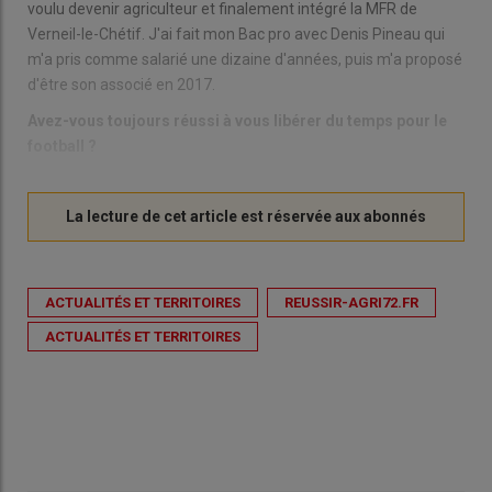
voulu devenir agriculteur et finalement intégré la MFR de
Verneil-le-Chétif. J'ai fait mon Bac pro avec Denis Pineau qui
m'a pris comme salarié une dizaine d'années, puis m'a proposé
d'être son associé en 2017.
Avez-vous toujours réussi à vous libérer du temps pour le
football ?
ACTUALITÉS ET TERRITOIRES
REUSSIR-AGRI72.FR
ACTUALITÉS ET TERRITOIRES