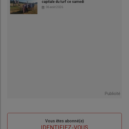
capitale du turf ce samedi
06 août 2026
Publicité
Sous-
Vous êtes abonné(e)
titre
TITRE
IDENTIFIEZ-VOUS