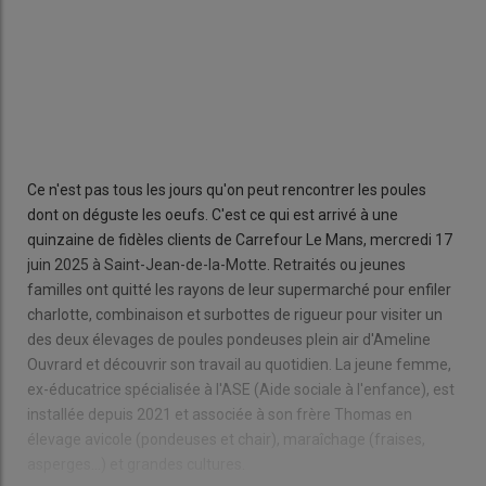
Ce n'est pas tous les jours qu'on peut rencontrer les poules
dont on déguste les oeufs. C'est ce qui est arrivé à une
quinzaine de fidèles clients de Carrefour Le Mans, mercredi 17
juin 2025 à Saint-Jean-de-la-Motte. Retraités ou jeunes
familles ont quitté les rayons de leur supermarché pour enfiler
charlotte, combinaison et surbottes de rigueur pour visiter un
des deux élevages de poules pondeuses plein air d'Ameline
Ouvrard et découvrir son travail au quotidien. La jeune femme,
ex-éducatrice spécialisée à l'ASE (Aide sociale à l'enfance), est
installée depuis 2021 et associée à son frère Thomas en
élevage avicole (pondeuses et chair), maraîchage (fraises,
asperges...) et grandes cultures.