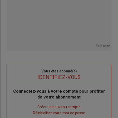
Publicité
Sous-
Vous êtes abonné(e)
titre
TITRE
IDENTIFIEZ-VOUS
Body
Connectez-vous à votre compte pour profiter
de votre abonnement
Lien
Créer un nouveau compte
"Créer
Lien
Réinitialiser votre mot de passe