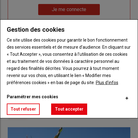
un
"Réinitialiser
Lien
nouveau
votre
Je me connecte
"Je
compte"
mot
me
de
Gestion des cookies
connecte"
passe"
Ce site utilise des cookies pour garantir le bon fonctionnement
Sous-
Vous n'êtes pas abonné(e)
titre
des services essentiels et de mesure d’audience. En cliquant sur
TITRE
CRÉEZ UN COMPTE
« Tout Accepter », vous consentez à l’utilisation de ces cookies
et au traitement de vos données à caractère personnel au
Body
Choisissez votre formule et créez votre
regard des finalités décrites. Vous pourrez à tout moment
compte pour accéder à tout Réussir Agri72
revenir sur vos choix, en utilisant le lien « Modifier mes
préférences cookies » en bas de page du site.
Plus d'infos
Lien
Créez un compte
Paramétrer mes cookies
Tout refuser
Tout accepter
LES PLUS LUS