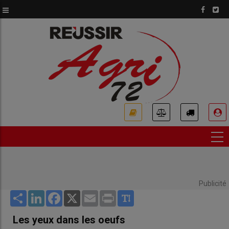
Aller
au
contenu
principal
USER
ACCOUNT
MENU
Publicité
Share
LinkedIn
Facebook
X
Email
Print
Les yeux dans les oeufs