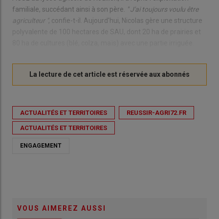
familiale, succédant ainsi à son père.
" J'ai toujours voulu être
agriculteur "
, confie-t-il. Aujourd'hui, Nicolas gère une structure
polyvalente de 100 hectares de SAU, dont 20 ha de prairies et
80 ha de cultures (blé, colza, maïs) avec une partie irriguée.
ACTUALITÉS ET TERRITOIRES
REUSSIR-AGRI72.FR
ACTUALITÉS ET TERRITOIRES
ENGAGEMENT
VOUS AIMEREZ AUSSI