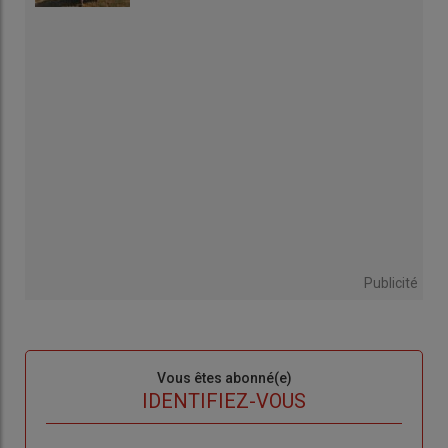
Publicité
Sous-
Vous êtes abonné(e)
titre
TITRE
IDENTIFIEZ-VOUS