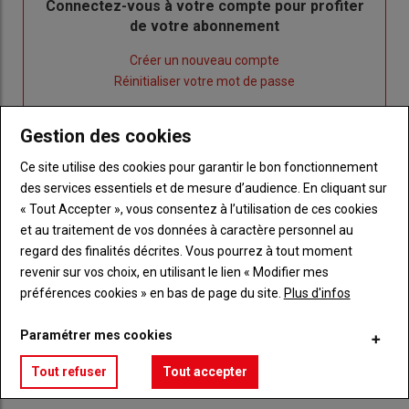
Body
Connectez-vous à votre compte pour profiter
de votre abonnement
Lien
Créer un nouveau compte
"Créer
Lien
Réinitialiser votre mot de passe
un
"Réinitialiser
Lien
nouveau
votre
Je me connecte
Gestion des cookies
"Je
compte"
mot
me
de
Ce site utilise des cookies pour garantir le bon fonctionnement
connecte"
passe"
des services essentiels et de mesure d’audience. En cliquant sur
« Tout Accepter », vous consentez à l’utilisation de ces cookies
Sous-
Vous n'êtes pas abonné(e)
et au traitement de vos données à caractère personnel au
titre
TITRE
CRÉEZ UN COMPTE
regard des finalités décrites. Vous pourrez à tout moment
revenir sur vos choix, en utilisant le lien « Modifier mes
Body
Choisissez votre formule et créez votre
préférences cookies » en bas de page du site.
Plus d'infos
compte pour accéder à tout Réussir Agri72
Paramétrer mes cookies
Lien
Créez un compte
Tout refuser
Tout accepter